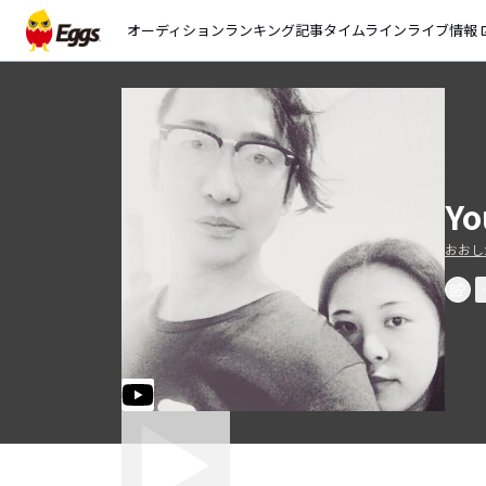
オーディション
ランキング
記事
タイムライン
ライブ情報
open_
Yo
おおし