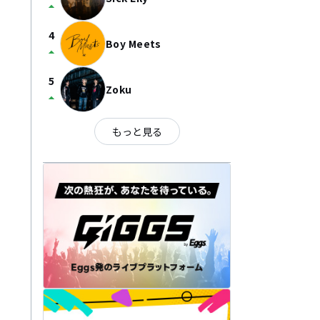
arrow_drop_up
4
Boy Meets
arrow_drop_up
5
Zoku
arrow_drop_up
もっと見る