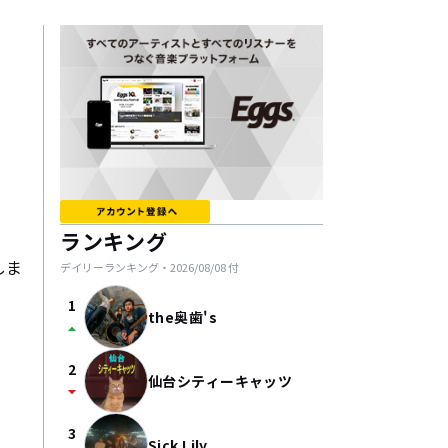
ランキング
しま
デイリーランキング・
2026/08/08
付
1
the奥歯's
arrow_drop_up
2
仙台シティーキャッツ
arrow_drop_down
3
Sick Lily