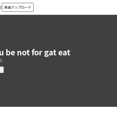
楽曲アップロード
in_new
u be not for gat eat
か