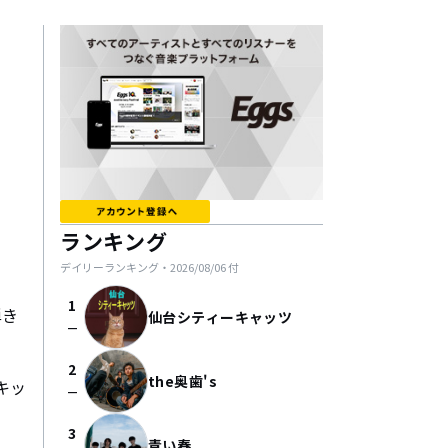
ランキング
デイリーランキング・
2026/08/06
付
1
弾き
仙台シティーキャッツ
check_indeterminate_small
2
the奥歯's
キッ
check_indeterminate_small
3
青い春