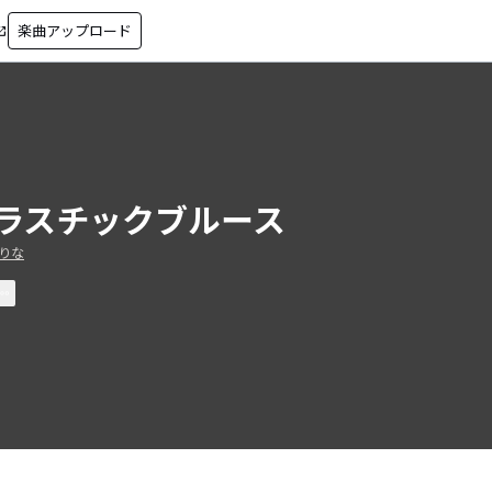
楽曲アップロード
in_new
ラスチックブルース
りな