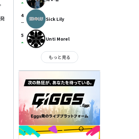
arrow_drop_up


4
に発
Sick Lily
check_indeterminate_small
5
Unti Morel
arrow_drop_up
もっと見る