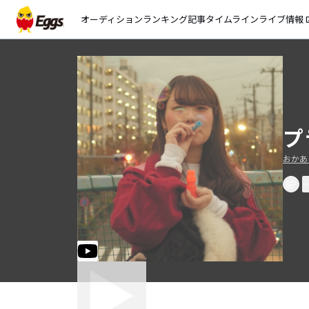
オーディション
ランキング
記事
タイムライン
ライブ情報
open_
プ
おかあ