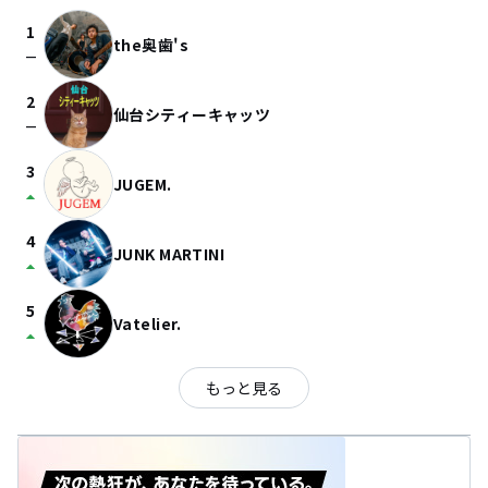
1
the奥歯's
check_indeterminate_small
2
仙台シティーキャッツ
check_indeterminate_small
3
JUGEM.
arrow_drop_up
4
JUNK MARTINI
arrow_drop_up
5
Vatelier.
arrow_drop_up
もっと見る