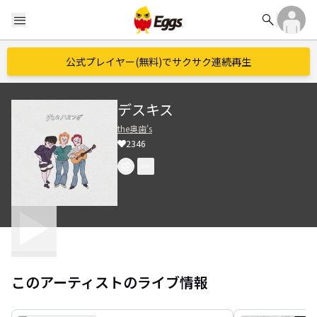
search
menu
公式プレイヤー(無料)でサクサク連続再生
デスキス
the奥歯's
2346
このアーティストのライブ情報