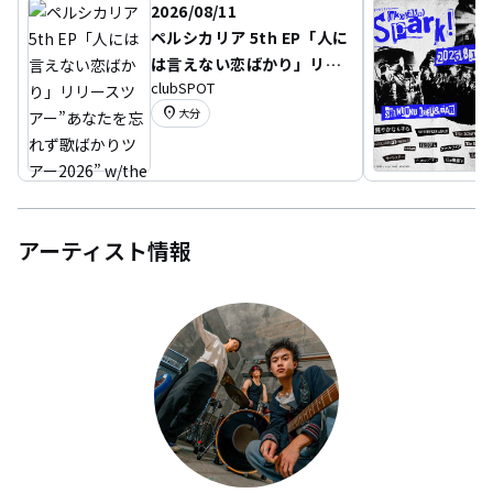
2026/08/11
ペルシカリア 5th EP「人に
は言えない恋ばかり」リリ
clubSPOT
ースツアー”あなたを忘れず
location_on
大分
歌ばかりツアー2026” w/th
e奥歯's
アーティスト情報