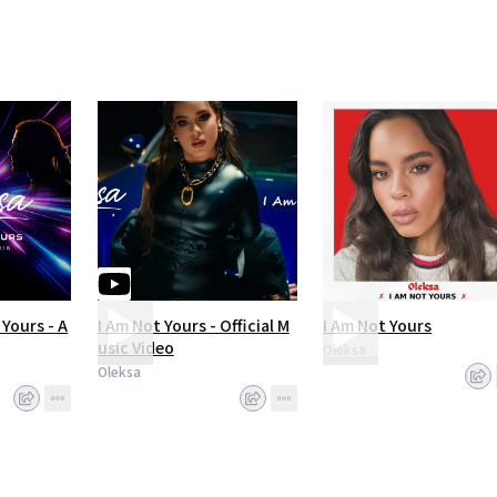
 Yours - A
I Am Not Yours - Official M
I Am Not Yours
usic Video
Oleksa
Oleksa