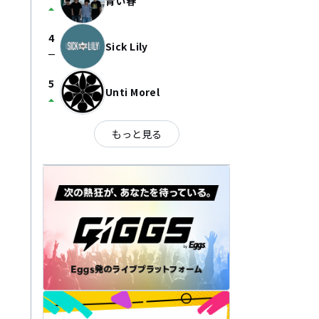
青い春
arrow_drop_up
4
Sick Lily
check_indeterminate_small
5
Unti Morel
arrow_drop_up
もっと見る