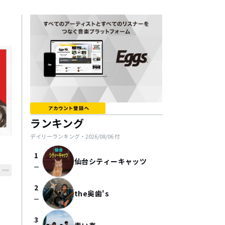
ランキング
デイリーランキング・
2026/08/06
付
1
仙台シティーキャッツ
check_indeterminate_small
2
the奥歯's
check_indeterminate_small
3