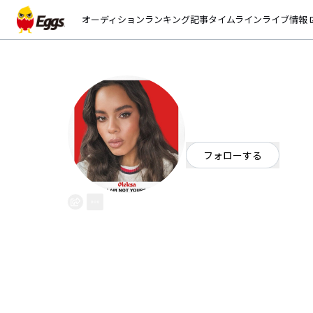
オーディション
ランキング
記事
タイムライン
ライブ情報
open_
Oleksa
EggsID：
oleksa_music
0
フォロワー
フォローする
シンガーソングライター
/
R&B
/
OFFICIAL WEBSITE
Hey world! I'm Oleksa - Ukrainia
My debut single & official music 
"I Am Not Yours" is already recei
views. New music in progress. Wit