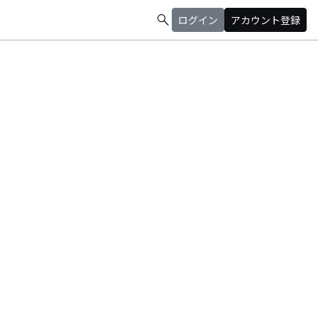
search
ログイン
アカウント登録
Africa, Lithuanian radio, etc. Video has garnered over 29,000