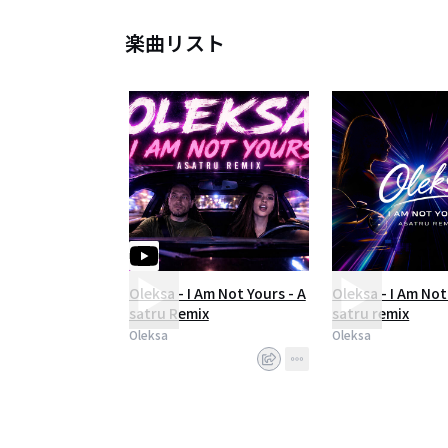
楽曲リスト
Oleksa - I Am Not Yours - A
Oleksa - I Am Not
satru Remix
satru remix
Oleksa
Oleksa