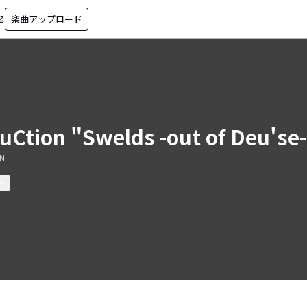
楽曲アップロード
in_new
uCtion "Swelds -out of Deu'se
N