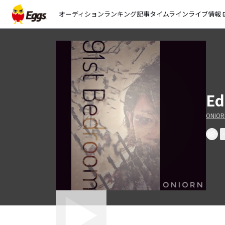
オーディション
ランキング
記事
タイムライン
ライブ情報
open_
Ed
ONIOR