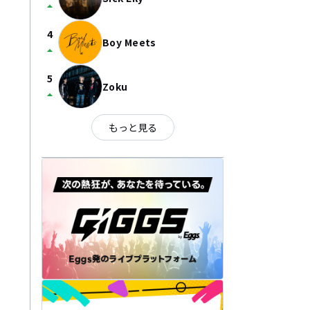
arrow_drop_up
4
Boy Meets
arrow_drop_up
5
Zoku
arrow_drop_up
もっと見る