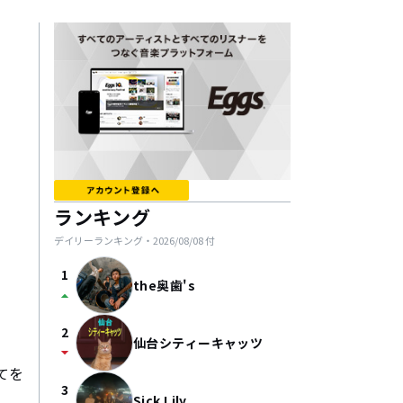
ランキング
デイリーランキング・
2026/08/08
付
1
the奥歯's
arrow_drop_up
2
仙台シティーキャッツ
arrow_drop_down
てを
3
Sick Lily