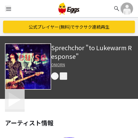
search
menu
公式プレイヤー(無料)でサクサク連続再生
Sprechchor "to Lukewarm R
esponse"
ONIORN
アーティスト情報