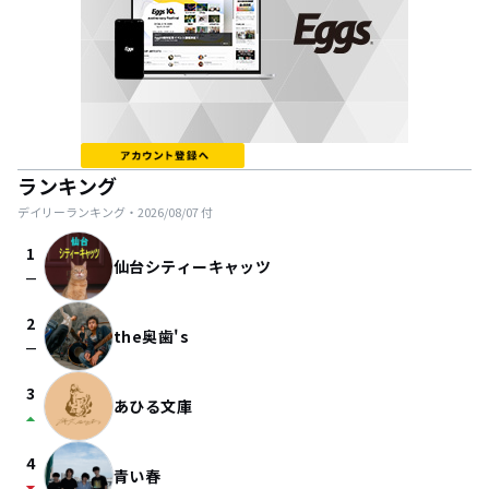
ランキング
デイリーランキング・
2026/08/07
付
1
仙台シティーキャッツ
check_indeterminate_small
2
the奥歯's
check_indeterminate_small
3
あひる文庫
arrow_drop_up
4
青い春