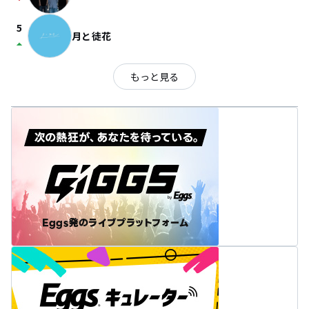
arrow_drop_down
5
月と徒花
arrow_drop_up
もっと見る