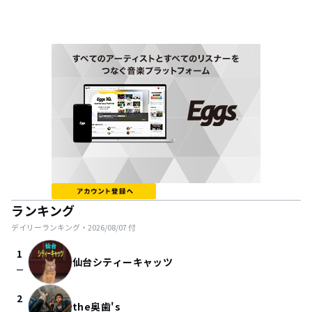
ランキング
デイリーランキング・
2026/08/07
付
1
仙台シティーキャッツ
check_indeterminate_small
2
the奥歯's