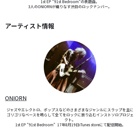
1st EP "91st Bedroom"の表題曲。

3人のONIORNが織りなす渋目のロックナンバー。
アーティスト情報
ONIORN
ジャズやエレクトロ、ポップスなどのさまざまなジャンルにスラップを主に
ゴリゴリなベースを鳴らして全てをロックに放り込むインストソロプロジェ
クト。

 1st EP "91st Bedroom"  17年8月19日iTunes storeにて配信開始。