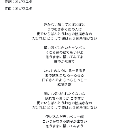
作詞：
オガワユタ
作曲：
オガワユタ
浮かない顔してとぼとぼと

うつむき歩くあの人は

街でいちばんとうわさの絵描きなの

だけれど どうして 彼はもう 絵を描かない

憎いほどに白いキャンバス

そこら辺の壁でもいいよ

思うままに描いてみてよ

鮮やかな青で

いつものように るーるるる

あの歌をまた るーるるる

口ずさんでよ らっららっらー

絵描き歌

誰にも気づかれたくないな

隠れちゃおうか この僕は

街でいちばんとうわさの絵描きなの

だけれど どうして 僕はもう 絵を描けない

使い込んだ赤いベレー帽

こいつがなきゃ調子が出ない

思うままに描いてみよう
