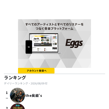
ランキング
デイリーランキング・
2026/08/09
付
1
the奥歯's
check_indeterminate_small
2