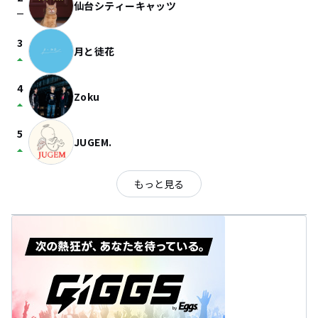
仙台シティーキャッツ
check_indeterminate_small
3
月と徒花
arrow_drop_up
4
Zoku
arrow_drop_up
5
JUGEM.
arrow_drop_up
もっと見る