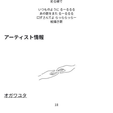
彩る緑で

いつものように るーるるる

あの歌をまた るーるるる

口ずさんでよ らっららっらー

絵描き歌
アーティスト情報
オガワユタ
18