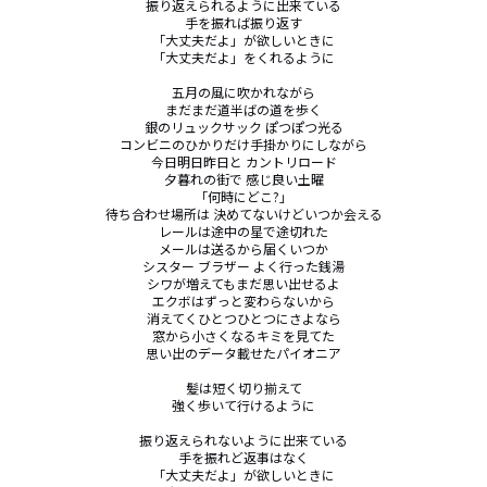
振り返えられるように出来ている

手を振れば振り返す

「大丈夫だよ」が欲しいときに

「大丈夫だよ」をくれるように

五月の風に吹かれながら

まだまだ道半ばの道を歩く

銀のリュックサック ぽつぽつ光る

コンビニのひかりだけ手掛かりにしながら

今日明日昨日と カントリロード

夕暮れの街で 感じ良い土曜

「何時にどこ?」

待ち合わせ場所は 決めてないけどいつか会える

レールは途中の星で途切れた

メールは送るから届くいつか

シスター ブラザー よく行った銭湯

シワが増えてもまだ思い出せるよ

エクボはずっと変わらないから

消えてくひとつひとつにさよなら

窓から小さくなるキミを見てた

思い出のデータ載せたパイオニア

髪は短く切り揃えて

強く歩いて行けるように

振り返えられないように出来ている

手を振れど返事はなく

「大丈夫だよ」が欲しいときに
