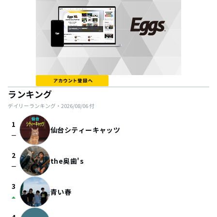
ランキング
デイリーランキング・
2026/08/06
付
1
仙台シティーキャッツ
check_indeterminate_small
2
the奥歯's
check_indeterminate_small
3
青い春
arrow_drop_up