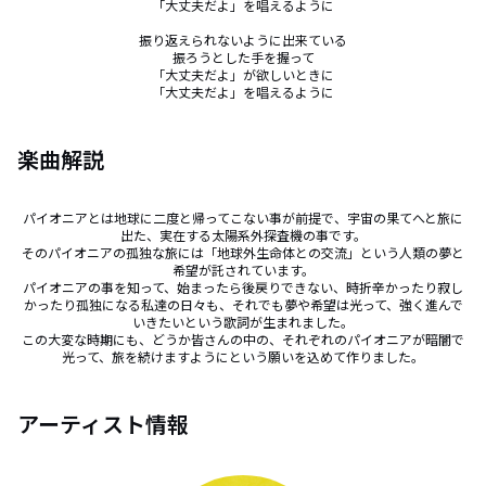
「大丈夫だよ」を唱えるように

振り返えられないように出来ている

振ろうとした手を握って

「大丈夫だよ」が欲しいときに

「大丈夫だよ」を唱えるように
楽曲解説
パイオニアとは地球に二度と帰ってこない事が前提で、宇宙の果てへと旅に
出た、実在する太陽系外探査機の事です。

そのパイオニアの孤独な旅には「地球外生命体との交流」という人類の夢と
希望が託されています。

パイオニアの事を知って、始まったら後戻りできない、時折辛かったり寂し
かったり孤独になる私達の日々も、それでも夢や希望は光って、強く進んで
いきたいという歌詞が生まれました。

この大変な時期にも、どうか皆さんの中の、それぞれのパイオニアが暗闇で
光って、旅を続けますようにという願いを込めて作りました。
アーティスト情報