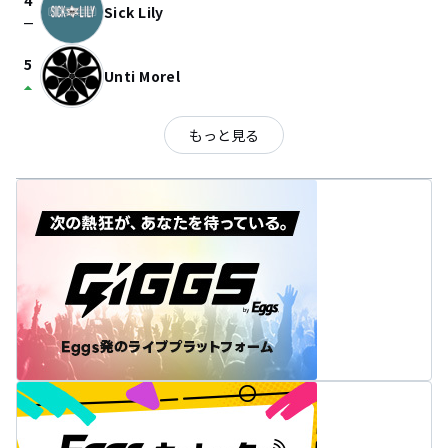
4
Sick Lily
check_indeterminate_small
5
Unti Morel
arrow_drop_up
もっと見る