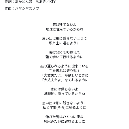
作詞：
あかとんぼ ちあき／KTY
作曲：
ハヤシヤスノブ
家は建てないよ

地球に住んでいるからね

思い出は形に残らないように

私と土に還るように

髪は短く切り揃えて

強く歩いて行けるように

振り返られるように出来ている

手を振れば振り返す

「大丈夫だよ」が欲しいときに

「大丈夫だよ」をくれるように

家には帰らないよ

地球船に乗っているからね

思い出は形に残さないように

私と宇宙(そら)に帰るように

伸びた髪はひとつに束ね

尻尾みたいに跳ねるように
