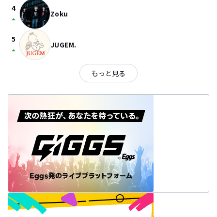
4
Zoku
arrow_drop_up
5
JUGEM.
arrow_drop_up
もっと見る