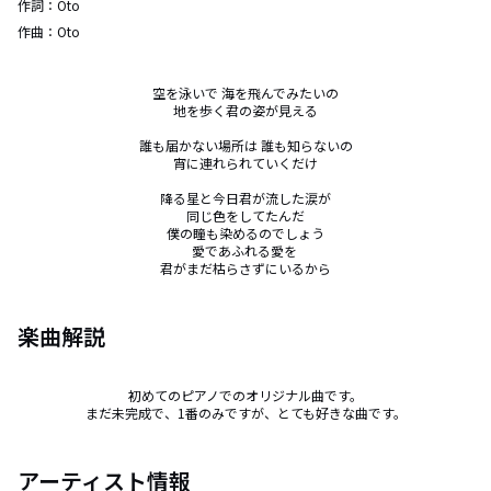
作詞：
Oto
作曲：
Oto
空を泳いで 海を飛んでみたいの

地を歩く君の姿が見える

誰も届かない場所は 誰も知らないの

宵に連れられていくだけ

降る星と今日君が流した涙が

同じ色をしてたんだ

僕の瞳も染めるのでしょう

愛であふれる愛を 

君がまだ枯らさずにいるから
楽曲解説
初めてのピアノでのオリジナル曲です。

まだ未完成で、1番のみですが、とても好きな曲です。
アーティスト情報