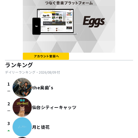
ランキング
デイリーランキング・
2026/08/09
付
1
the奥歯's
check_indeterminate_small
2
仙台シティーキャッツ
check_indeterminate_small
3
月と徒花
arrow_drop_up