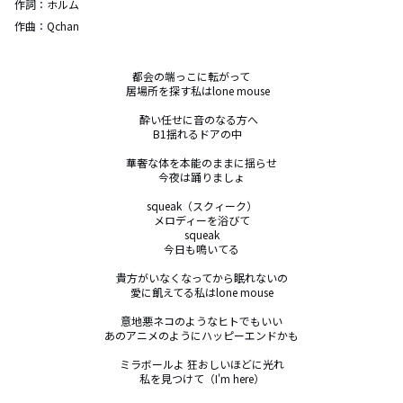
作詞：
ホルム
作曲：
Qchan
都会の端っこに転がって　　

居場所を探す私はlone mouse   

酔い任せに音のなる方へ  

B1揺れるドアの中   

華奢な体を本能のままに揺らせ

今夜は踊りましょ

squeak（スクィーク）

メロディーを浴びて

squeak

今日も鳴いてる

貴方がいなくなってから眠れないの

愛に飢えてる私はlone mouse

意地悪ネコのようなヒトでもいい

あのアニメのようにハッピーエンドかも

ミラボールよ 狂おしいほどに光れ

私を見つけて（I'm here）
