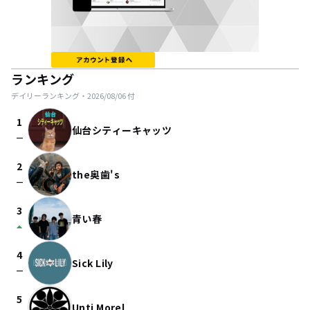
ランキング
デイリーランキング・
2026/08/06
付
1
仙台シティーキャッツ
check_indeterminate_small
2
the奥歯's
check_indeterminate_small
3
青い春
arrow_drop_up
4
Sick Lily
check_indeterminate_small
5
Unti Morel