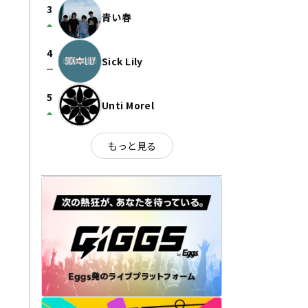
3
青い春
arrow_drop_up
4
Sick Lily
check_indeterminate_small
5
Unti Morel
arrow_drop_up
もっと見る