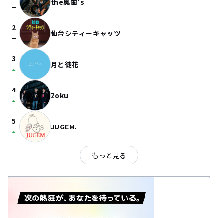
the奥歯's
check_indeterminate_small
2
仙台シティーキャッツ
check_indeterminate_small
3
月と徒花
arrow_drop_up
4
Zoku
arrow_drop_up
5
JUGEM.
arrow_drop_up
もっと見る