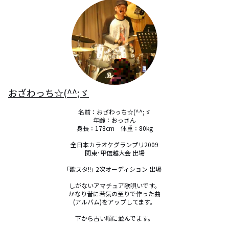
おざわっち☆(^^;ゞ
名前：おざわっち☆(^^;ゞ

年齢：おっさん

身長：178cm　体重：80kg

全日本カラオケグランプリ2009

関東･甲信越大会 出場

｢歌スタ!!｣ 2次オーディション 出場 

しがないアマチュア歌唄いです。

かなり昔に若気の至りで作った曲

(アルバム)をアップしてます。

下から古い順に並んでます。
