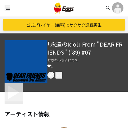
search
menu
公式プレイヤー(無料)でサクサク連続再生
｢永遠のIdol｣ From "DEAR FR
IENDS" ('89) #07
おざわっち☆(^^;ゞ
1
アーティスト情報