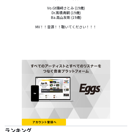
Vo.Gt篠﨑さとみ (19歳)

Dr.髙橋青嗣 (19歳)

Ba.高山友彰 (19歳)

MV！！音源！！聴いてください！！！
ランキング