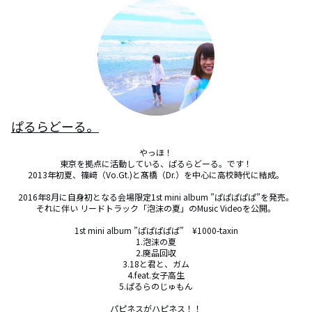
ぱるらどーる。
やっほ！

東京を拠点に活動している、ぱるらどーる。です！

2013年初夏、篠﨑（Vo.Gt.)と髙橋（Dr.）を中心に高校時代に結成。

2016年8月に自身初となる会場限定1st mini album ”ぱぱぱぱぱ”を発売。

それに伴い リードトラック「泡沫の夏」のMusic Videoを公開。

1st mini album ”ぱぱぱぱぱ”　¥1000-taxin

1.泡沫の夏

2.廃品回収

3.18と君と、ガム

4.feat.女子高生

5.ぱるらのじゅもん

パピネスがハピネス！！
