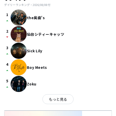
デイリーランキング・
2026/08/08
付
1
the奥歯's
arrow_drop_up
2
仙台シティーキャッツ
arrow_drop_down
3
Sick Lily
arrow_drop_up
4
Boy Meets
arrow_drop_up
5
Zoku
arrow_drop_up
もっと見る