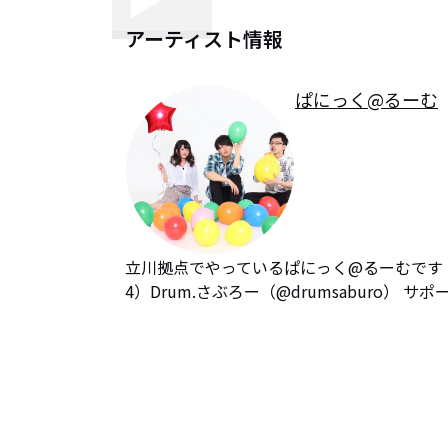
アーティスト情報
ぱにっく@るーむ
立川拠点でやっているぱにっく@るーむです！        
4）Drum.さぶろー（@drumsaburo） サポートG