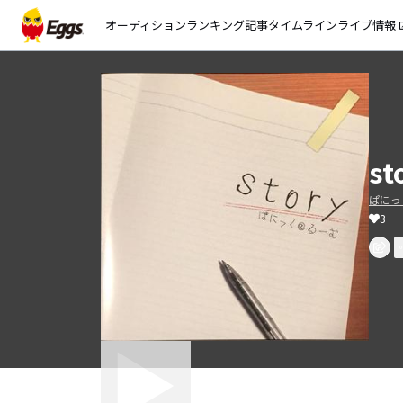
オーディション
ランキング
記事
タイムライン
ライブ情報
open_
st
ぱにっ
3