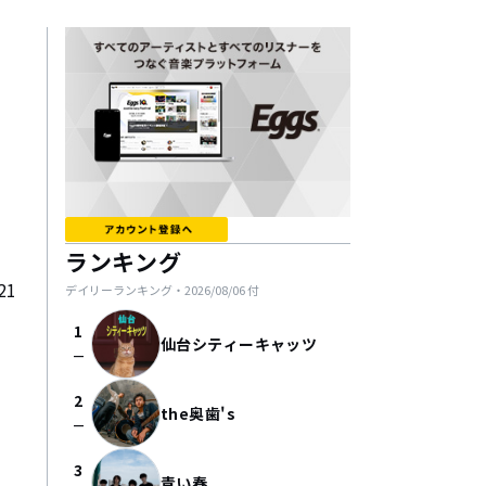
ランキング
21
デイリーランキング・
2026/08/06
付
1
仙台シティーキャッツ
check_indeterminate_small
2
the奥歯's
check_indeterminate_small
3
青い春