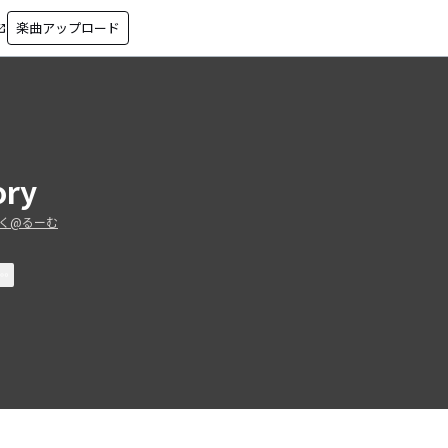
楽曲アップロード
in_new
ory
く@るーむ