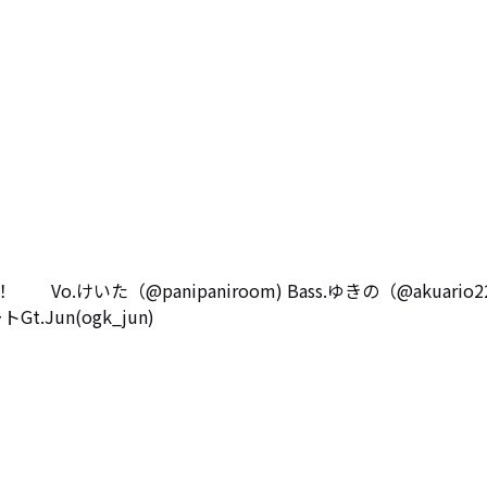
 Vo.けいた（@panipaniroom) Bass.ゆきの（@akuario2
t.Jun(ogk_jun)