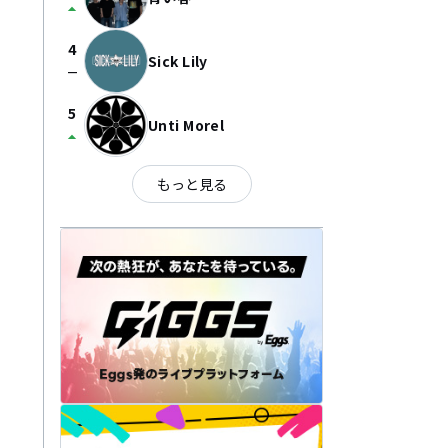
arrow_drop_up
4
Sick Lily
check_indeterminate_small
5
Unti Morel
arrow_drop_up
もっと見る