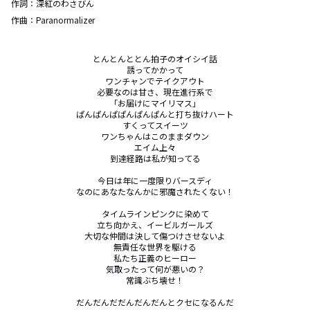
作詞：
深紅のわさびん
作曲：
Paranormalizer
とんとんととん拍子のオイシイ話

誘ってかかって

ワンチャンでテイクアウト

必要なのは甘さ、現在進行系で

「お届けにマイリマス」

ぱんぱんぱぱんぱんぱんと打ち抜けハート

すくってスイーツ

ワンちゃんはこのままダウン

エイム上々

到達経路は私が知ってる

今日は年に一度限りバースディ

なのにあなたなんかに邪魔されたくない！

タイムラインピンクに染めて

立ち向かえ、イービルガールズ

大切な仲間は決して傷つけさせないよ

無責任な世界を駆ける

私たち正義のヒーロー

気取ったって何が悪いの？

常識ぶち壊せ！

だんだんだだんだんだんとクセになるんだ
