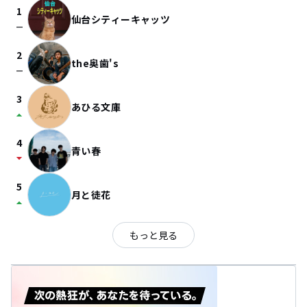
1
仙台シティーキャッツ
check_indeterminate_small
2
the奥歯's
check_indeterminate_small
3
あひる文庫
arrow_drop_up
4
青い春
arrow_drop_down
5
月と徒花
arrow_drop_up
もっと見る