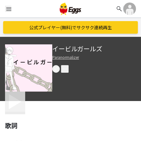
search
menu
公式プレイヤー(無料)でサクサク連続再生
イービルガールズ
Paranormalizer
歌詞