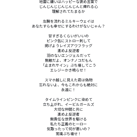
地雷に嫌いはハッピーな褒め言葉で

じんじんじじんじんじんと痺れる心

理解されてたまるか

左腕を流れるミルキーウェイは

あなたすらも幸せにするわけがないじゃん？

甘すぎるくらいがいいの

ピンク缶にストロー刺して

掲げようレイズアワフラッグ

進めよ反逆者

羽のないエンジェルだって

無敵だよ、オンナノコだもん

「止まれサイン」ぶち壊してこう

エレジーかき鳴らせ！

スマホ越しに見えた君は偽物

忘れないよ、今もこれからも絶対に

永遠に！

タイムラインピンクに染めて

立ち上がれ、イービルガールズ

大切な仲間と共に

進めよ反逆者

無責任な世界を駆ける

私たち正義のヒーロー

気取ったって何が悪いの？

常識ぶち壊せ！