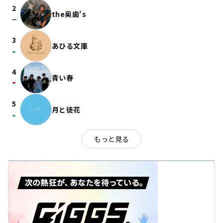
2
the奥歯's
check_indeterminate_small
3
あひる文庫
arrow_drop_up
4
青い春
arrow_drop_down
5
月と徒花
arrow_drop_up
もっと見る