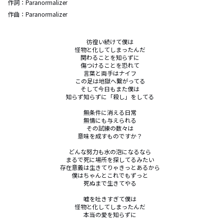
作詞：
Paranormalizer
作曲：
Paranormalizer
彷徨い続けて僕は

怪物と化してしまったんだ

関わることを知らずに

傷つけることを恐れて

言葉と両手はナイフ

この足は地獄へ繋がってる

そして今日もまた僕は

知らず知らずに「殺し」をしてる

無条件に消える日常

無情にも与えられる

その試練の数々は

意味を成すものですか？

どんな努力も水の泡になるなら

まるで死に場所を探してるみたい

存在意義は生きてりゃきっとあるから

僕はちゃんとこれでもずっと

死ぬまで生きてやる

嘘を吐きすぎて僕は

怪物と化してしまったんだ

本当の愛を知らずに
