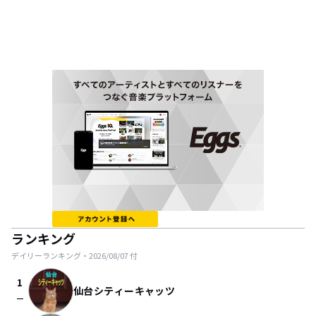
ランキング
デイリーランキング・
2026/08/07
付
1
仙台シティーキャッツ
check_indeterminate_small