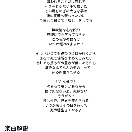
嫌われることだけ恐れて

利き手じゃない手で描いた

その場しのぎの大きな夢は

僕の正義へ変わったのに

今日も今日とて「壊し」をしてる

無表情な心を殴り

無理にでも笑ってなきゃ

この我慢の数々は

いつか報われますか？

そうさいつでも終わりに目が行くから

まるで死に場所を求めてるみたい

それでも揺るがぬ意志が僕にあるから

「痛みなんてなんのその」って

死ぬ程生きてやる

どんな僕でも

強みってモンがあるから

僕は死なないよ、死ねない

そうだろ？

僕は怪物、世界を変えられる

いつか来るその日を待って

死ぬ程生きてやるよ
楽曲解説