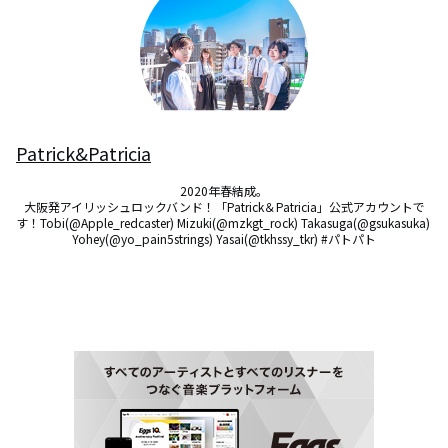
Patrick&Patricia
2020年春結成。

大阪発アイリッシュロックバンド！「Patrick＆Patricia」公式アカウントで
す！Tobi(@Apple_redcaster) Mizuki(@mzkgt_rock) Takasuga(@gsukasuka) 
Yohey(@yo_pain5strings) Yasai(@tkhssy_tkr) #パトパト