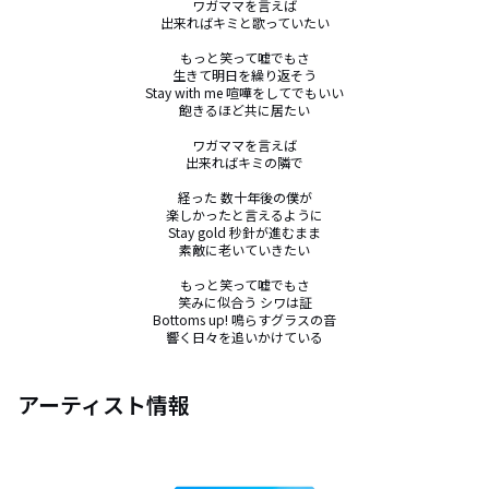
ワガママを言えば

出来ればキミと歌っていたい

もっと笑って嘘でもさ

生きて明日を繰り返そう

Stay with me 喧嘩をしてでもいい

飽きるほど共に居たい

ワガママを言えば

出来ればキミの隣で

経った 数十年後の僕が

楽しかったと言えるように

Stay gold 秒針が進むまま

素敵に老いていきたい

もっと笑って嘘でもさ

笑みに似合う シワは証

Bottoms up! 鳴らすグラスの音

響く日々を追いかけている
アーティスト情報