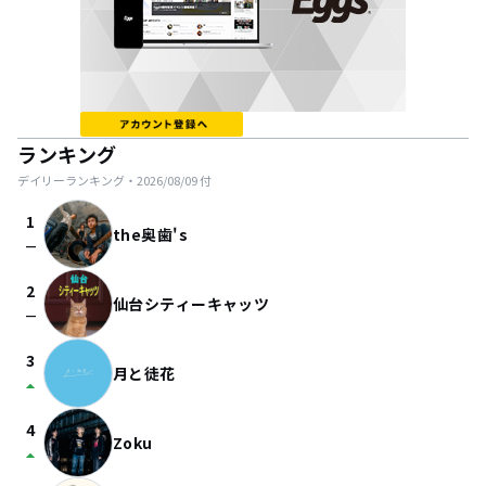
ランキング
デイリーランキング・
2026/08/09
付
1
the奥歯's
check_indeterminate_small
2
仙台シティーキャッツ
check_indeterminate_small
3
月と徒花
arrow_drop_up
4
Zoku
arrow_drop_up