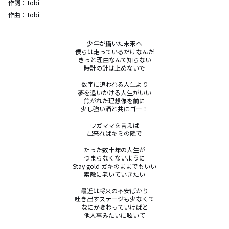
作詞：
Tobi
作曲：
Tobi
少年が描いた未来へ

僕らは走っているだけなんだ

きっと理由なんて知らない

時計の針は止めないで

数字に追われる人生より

夢を追いかける人生がいい

焦がれた理想像を前に

少し強い酒と共にゴー！

ワガママを言えば

出来ればキミの隣で

たった数十年の人生が

つまらなくないように

Stay gold ガキのままでもいい

素敵に老いていきたい

最近は将来の不安ばかり

吐き出すステージも少なくて

なにか変わっていけばと

他人事みたいに呟いて
