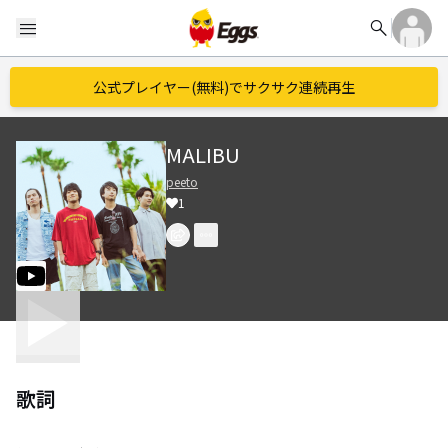
search
menu
公式プレイヤー(無料)でサクサク連続再生
MALIBU
peeto
1
歌詞