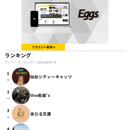
ランキング
デイリーランキング・
2026/08/07
付
1
仙台シティーキャッツ
check_indeterminate_small
2
the奥歯's
check_indeterminate_small
3
あひる文庫
arrow_drop_up
4