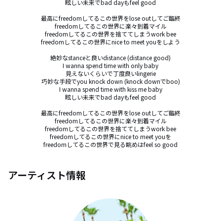
眩しい未来でbad dayもfeel good

最高にfreedomしてるこの世界をlose outしてご臨終

freedomしてるこの世界に楽々到着マイル

freedomしてるこの世界を捨ててしまうwork bee

freedomしてるこの世界にnice to meet youをしよう

絶妙なstanceと良いdistance (distance good)

I wanna spend time with only baby

見えないくらいで丁度良いlingerie

巧妙な手段でyou knock down (knock downでboo)

I wanna spend time with kiss me baby

眩しい未来でbad dayもfeel good

最高にfreedomしてるこの世界をlose outしてご臨終

freedomしてるこの世界に楽々到着マイル

freedomしてるこの世界を捨ててしまうwork bee

freedomしてるこの世界にnice to meet youを

freedomしてるこの世界で見る眺めはfeel so good
アーティスト情報