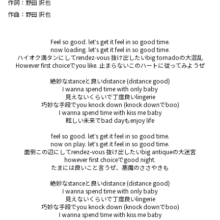
作詞：
野田 択也
作曲：
野田 択也
Feel so good. letʼs get it feel in so good time.

now loading. letʼs get it feel in so good time.

ハイオク満タンにしてrendez-vous 抜け出したいbig tornadoの大混乱

However first choiceでyou like. 止まらないこのハートに従ってみようぜ

絶妙なstanceと良いdistance (distance good)

I wanna spend time with only baby

見えないくらいで丁度良いlingerie

巧妙な手段でyou knock down (knock downでboo)

I wanna spend time with kiss me baby

眩しい未来でbad dayもenjoy life

feel so good. letʼs get it feel in so good time.

now on play. letʼs get it feel in so good time.

面倒この辺にしてrendez-vous 抜け出したいbig antiqueの大迷宮

however first choiceでgood night.

たまには良いこと言うぜ、悪魔のささやきも

絶妙なstanceと良いdistance (distance good)

I wanna spend time with only baby

見えないくらいで丁度良いlingerie

巧妙な手段でyou knock down (knock downでboo)

I wanna spend time with kiss me baby
