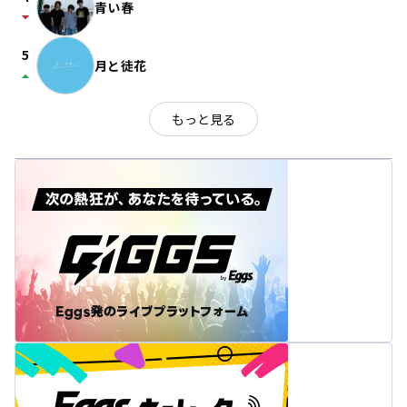
青い春
arrow_drop_down
5
月と徒花
arrow_drop_up
もっと見る