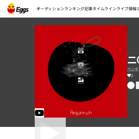
オーディション
ランキング
記事
タイムライン
ライブ情報
open_
二
ペンギ
2