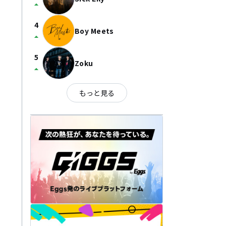
arrow_drop_up
4
Boy Meets
arrow_drop_up
5
Zoku
arrow_drop_up
もっと見る