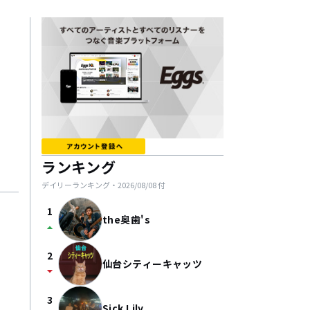
ランキング
デイリーランキング・
2026/08/08
付
1
the奥歯's
arrow_drop_up
2
仙台シティーキャッツ
arrow_drop_down
3
Sick Lily