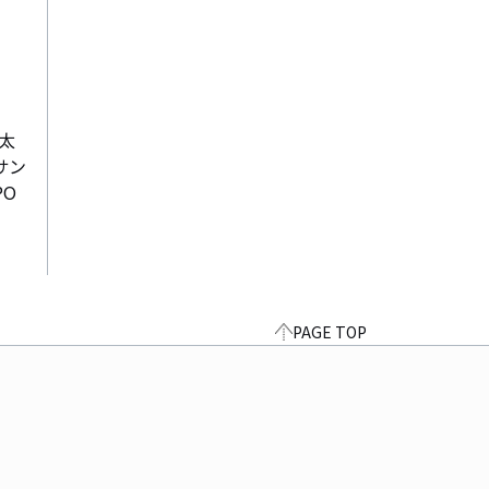
太
サン
PO
PAGE TOP