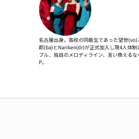
名古屋出身。高校の同級生であった望世(vo)と
郎(ba)とNariken(dr)が正式加入し
ブル、独自のメロディライン、言い換えるなら
P。