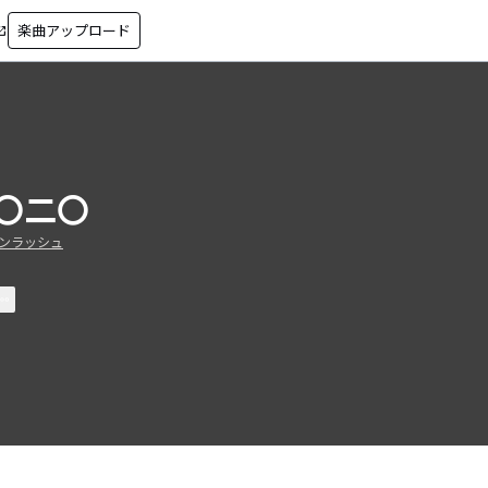
楽曲アップロード
in_new
〇二〇
ンラッシュ