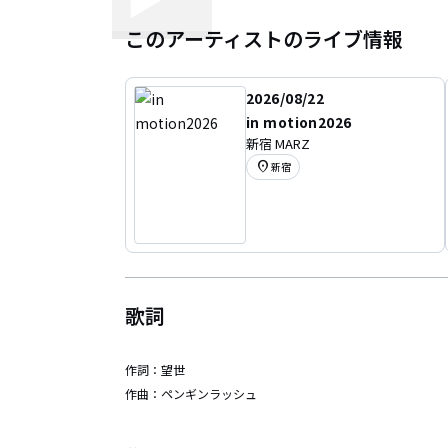
このアーティストのライブ情報
2026/08/22
in motion2026
新宿 MARZ
location_on
新宿
歌詞
作詞：
望世
作曲：
ペンギンラッシュ