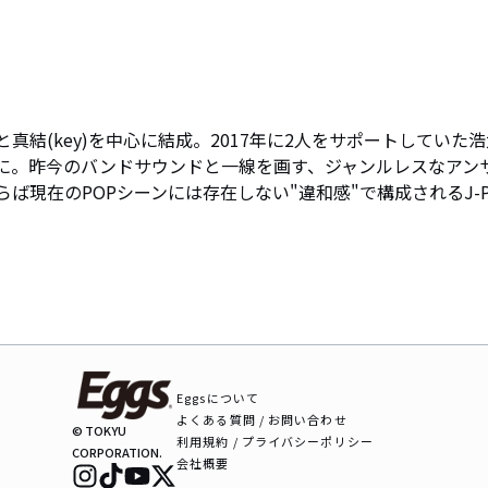
真結(key)を中心に結成。2017年に2人をサポートしていた浩
現4人体制に。昨今のバンドサウンドと一線を画す、ジャンルレスなアン
ば現在のPOPシーンには存在しない"違和感"で構成されるJ-
Eggsについて
よくある質問 / お問い合わせ
© TOKYU
利用規約 / プライバシーポリシー
CORPORATION.
会社概要