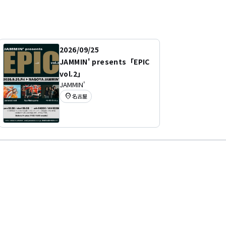
2026/09/25
JAMMIN' presents「EPIC
vol.2」
JAMMIN'
location_on
名古屋