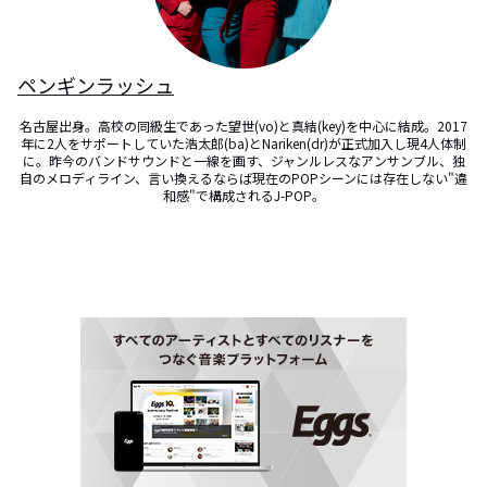
ペンギンラッシュ
名古屋出身。高校の同級生であった望世(vo)と真結(key)を中心に結成。2017
年に2人をサポートしていた浩太郎(ba)とNariken(dr)が正式加入し現4人体制
に。昨今のバンドサウンドと一線を画す、ジャンルレスなアンサンブル、独
自のメロディライン、言い換えるならば現在のPOPシーンには存在しない"違
和感"で構成されるJ-POP。