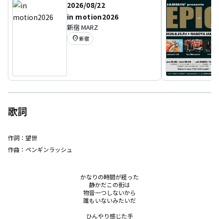
2026/08/22
in motion2026
新宿 MARZ
location_on
新宿
歌詞
作詞：
望世
作曲：
ペンギンラッシュ
かなりの時間が経った

静かだこの街は

物音一つしないから

誰もいないみたいだ

ひんやり感じた手
