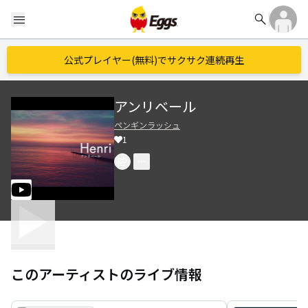
search
menu
公式プレイヤー(無料)でサクサク連続再生
アンリベール
ペンギンラッシュ
1
このアーティストのライブ情報