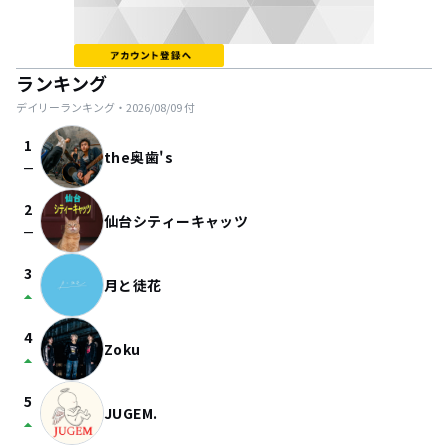
ランキング
デイリーランキング・
2026/08/09
付
1
the奥歯's
check_indeterminate_small
2
仙台シティーキャッツ
check_indeterminate_small
3
月と徒花
arrow_drop_up
4
Zoku
arrow_drop_up
5
JUGEM.
arrow_drop_up