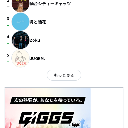
2
仙台シティーキャッツ
check_indeterminate_small
3
月と徒花
arrow_drop_up
4
Zoku
arrow_drop_up
5
JUGEM.
arrow_drop_up
もっと見る