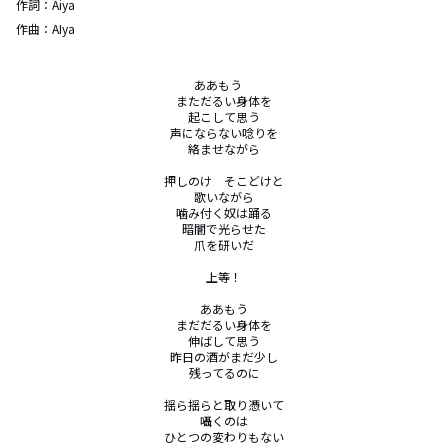
作詞：
Aiya
作曲：
AIya
ああもう　

まただるい身体を

起こして思う

声にならない唸りを

絡ませながら

押しのけ　そこどけと

歌いながら

噛み付く奴は踊る

暗闇で光らせた

爪を研いだ

上等！

ああもう

まだだるい身体を

伸ばして思う

昨日の酒がまだ少し

残ってるのに

揺ら揺らと取り憑いて

囁くのは

ひとつの変わりもない
