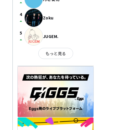
arrow_drop_up
4
Zoku
arrow_drop_up
5
JUGEM.
arrow_drop_up
もっと見る