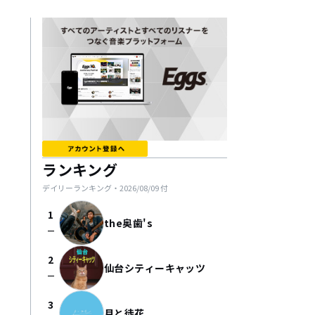
ランキング
デイリーランキング・
2026/08/09
付
1
the奥歯's
check_indeterminate_small
2
仙台シティーキャッツ
check_indeterminate_small
3
月と徒花