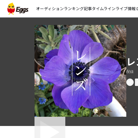
オーディション
ランキング
記事
タイムライン
ライブ情報
open_
レ
Aiya