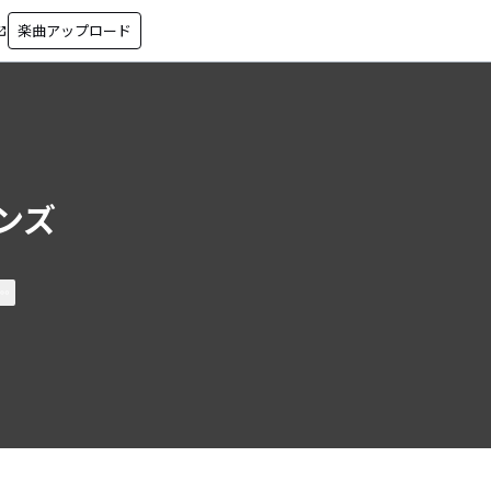
楽曲アップロード
in_new
ンズ