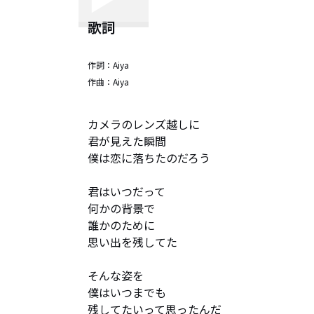
歌詞
作詞：
Aiya
作曲：
Aiya
カメラのレンズ越しに

君が見えた瞬間

僕は恋に落ちたのだろう

君はいつだって

何かの背景で

誰かのために

思い出を残してた

そんな姿を

僕はいつまでも

残してたいって思ったんだ
