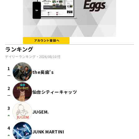
ランキング
デイリーランキング・
2026/08/10
付
1
the奥歯's
check_indeterminate_small
2
仙台シティーキャッツ
check_indeterminate_small
3
JUGEM.
arrow_drop_up
4
JUNK MARTINI
arrow_drop_up