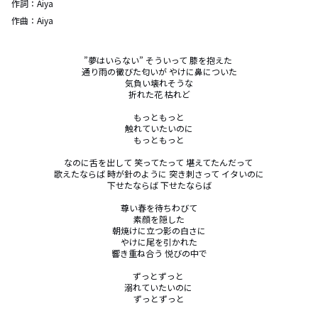
作詞：
Aiya
作曲：
Aiya
”夢はいらない” そういって 膝を抱えた 

通り雨の黴びた匂いが やけに鼻についた

気負い壊れそうな

折れた花 枯れど

もっともっと

触れていたいのに

もっともっと

なのに舌を出して 笑ってたって 堪えてたんだって 

歌えたならば 時が針のように 突き刺さって イタいのに

下せたならば 下せたならば

尊い春を待ちわびて

素顔を隠した

朝焼けに立つ影の白さに

やけに尾を引かれた

響き重ね合う 悦びの中で

ずっとずっと 

溺れていたいのに 

ずっとずっと
