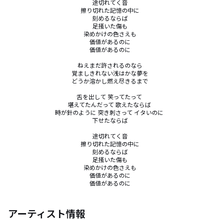
途切れてく音

擦り切れた記憶の中に

刻めるならば

足掻いた傷も

染めかけの色さえも

価値があるのに

価値があるのに

ねえまだ許されるのなら

覚ましきれない浅はかな夢を

どうか溶かし燃え尽きるまで

舌を出して 笑ってたって 

堪えてたんだって 歌えたならば 

時が針のように 突き刺さって イタいのに 

下せたならば

途切れてく音

擦り切れた記憶の中に

刻めるならば

足掻いた傷も

染めかけの色さえも

価値があるのに

価値があるのに
アーティスト情報