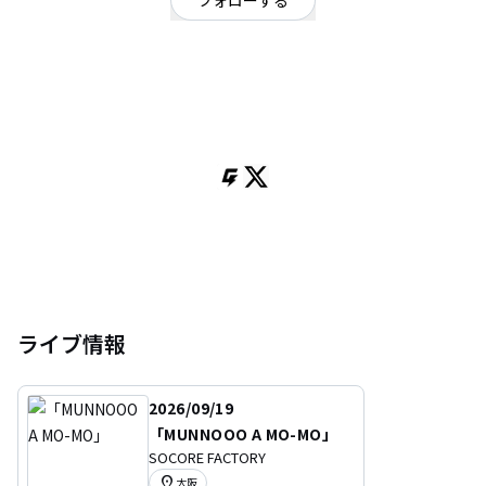
フォローする
兵庫県
ポップ
OFFICIAL WEBSITE
神戸出身。
Twitter→ペペッターズ（@pepetterz）で検索
・COMIN'KOBE2015オーディションにてグランプリを獲得。
→COMIN'KOBE2015に初出場。
・RO69JACK2015入賞
・2015年12月: School of Rock recordsよりペペッターズ初ミニアルバ
ム"andP"を手売りにて発売開始。
ライブ情報
・2016年3月:"andP"より「マーティン」のMVを公開！
2026/09/19
・2016年4月6日より 全国タワーレコード店、ヴィレッジヴァンガード店に
て
「MUNNOOO A MO-MO」
"andP"販売開始！
SOCORE FACTORY
location_on
大阪