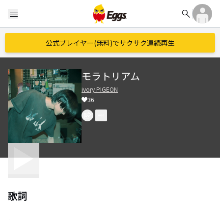
search
menu
公式プレイヤー(無料)でサクサク連続再生
モラトリアム
ivory PIGEON
36
歌詞