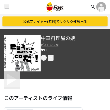
search
menu
公式プレイヤー(無料)でサクサク連続再生
中華料理屋の娘
ピストン少女
11
このアーティストのライブ情報