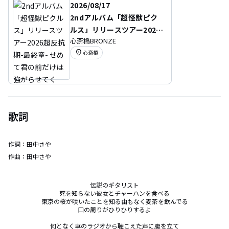
2026/08/17
2ndアルバム「超怪獣ピク
ルス」リリースツアー2026
心斎橋BRONZE
超反抗期-最終章- せめて君
location_on
心斎橋
の前だけは強がらせてく
れ！ツアー
歌詞
作詞：
田中さや
作曲：
田中さや
伝説のギタリスト

死を知らない彼女とチャーハンを食べる

東京の桜が咲いたことを知る由もなく麦茶を飲んでる

口の周りがひりひりするよ

何となく車のラジオから聴こえた声に腹を立て
