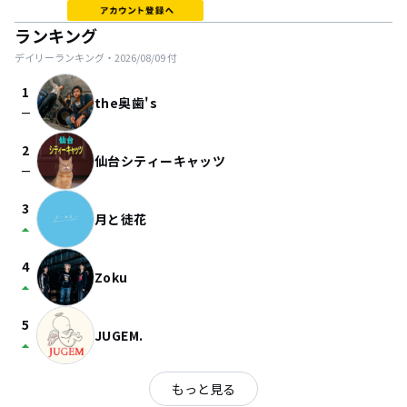
ランキング
デイリーランキング・
2026/08/09
付
1
the奥歯's
check_indeterminate_small
2
仙台シティーキャッツ
check_indeterminate_small
3
月と徒花
arrow_drop_up
4
Zoku
arrow_drop_up
5
JUGEM.
arrow_drop_up
もっと見る