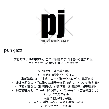
punkjazz
才能あれば世の中甘い。全ては根拠のない自信から生まれる。

こんなんだから出来た曲ばっかりです。

punkjazz一発主義とは、

    ✦　直感的音楽制作スタイル

    •　事前準備なし（曲想、コード進行やメロディ、歌詞etc）

    •　楽曲構想なし（手に取った楽器から都度録音、アレンジ無計画）

    •　演奏計画なし（即興構成、即興演奏、即興旋律、即興歌詞）

    •　録音修正なし（Take1、録り直し・パンチイン・音程修正なし）

    ✦　ライフスタイル

    •　直感と洞察の同時進行

    •　過去を後悔しない、未来を楽観しない

    •　ビジョナリーと即興
