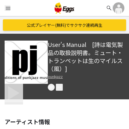
search
menu
公式プレイヤー(無料)でサクサク連続再生
User's Manual [詩は電気製
品の取扱説明書。ミュート・
トランペットは生のマイルス
（風）]
punkjazz
アーティスト情報