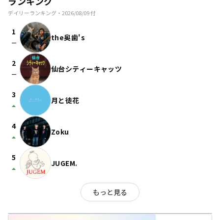
ランキング
デイリーランキング・
2026/08/09
付
1
the奥歯's
check_indeterminate_small
2
仙台シティーキャッツ
check_indeterminate_small
3
月と徒花
arrow_drop_up
4
Zoku
arrow_drop_up
5
JUGEM.
arrow_drop_up
もっと見る