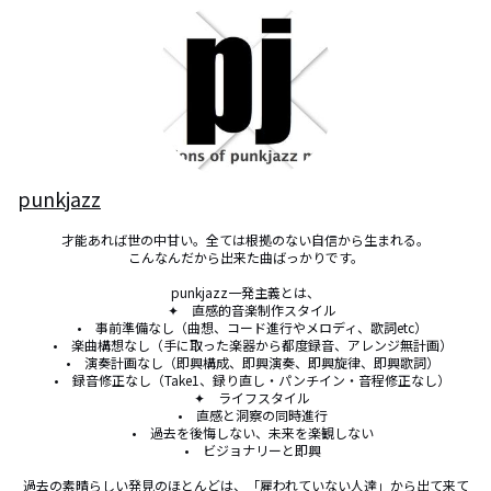
punkjazz
才能あれば世の中甘い。全ては根拠のない自信から生まれる。

こんなんだから出来た曲ばっかりです。

punkjazz一発主義とは、

    ✦　直感的音楽制作スタイル

    •　事前準備なし（曲想、コード進行やメロディ、歌詞etc）

    •　楽曲構想なし（手に取った楽器から都度録音、アレンジ無計画）

    •　演奏計画なし（即興構成、即興演奏、即興旋律、即興歌詞）

    •　録音修正なし（Take1、録り直し・パンチイン・音程修正なし）

    ✦　ライフスタイル

    •　直感と洞察の同時進行

    •　過去を後悔しない、未来を楽観しない

    •　ビジョナリーと即興

過去の素晴らしい発見のほとんどは、「雇われていない人達」から出て来て