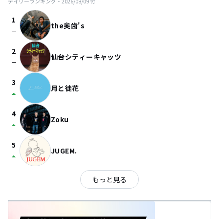
デイリーランキング・
2026/08/09
付
1
the奥歯's
check_indeterminate_small
2
仙台シティーキャッツ
check_indeterminate_small
3
月と徒花
arrow_drop_up
4
Zoku
arrow_drop_up
5
JUGEM.
arrow_drop_up
もっと見る