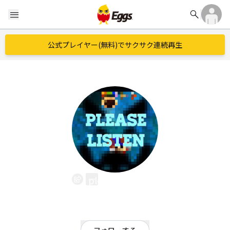
search
menu
公式プレイヤー(無料)でサクサク連続再生
please listen
EggsID：
pleaselisten_me
0
フォロワー