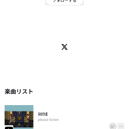
フォローする
鹿児島県
オルタナティブ
/
ヒップホップ・ラップ
OFFICIAL WEBSITE
My rock and rap よかったら聴いて下さい。
————————————————————
https://soundcloud.com/pleaselisten_me
https://www.instagram.com/pleaselisten_band/
https://youtube.com/channel/UCadeADT7nw4RseWayoINYaA
楽曲リスト
song
please listen