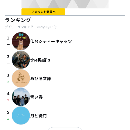
ランキング
デイリーランキング・
2026/08/07
付
1
仙台シティーキャッツ
check_indeterminate_small
2
the奥歯's
check_indeterminate_small
3
あひる文庫
arrow_drop_up
4
青い春
arrow_drop_down
5
月と徒花
arrow_drop_up