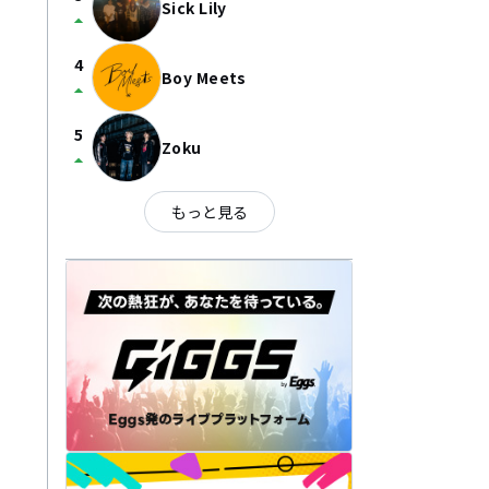
Sick Lily
arrow_drop_up
4
Boy Meets
arrow_drop_up
5
Zoku
arrow_drop_up
もっと見る