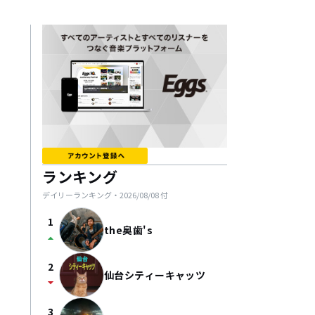
ランキング
デイリーランキング・
2026/08/08
付
1
the奥歯's
arrow_drop_up
2
仙台シティーキャッツ
arrow_drop_down
3