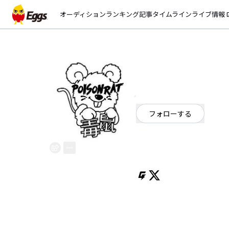
オーディション
ランキング
記事
タイムライン
ライブ情報
open_
ポイズンラット
EggsID：
poisonrat___
8
フォロワー
フォローする
愛知県
ダンス・エレクトロ
/
ロ
OFFICIAL WEBSITE
名古屋、猛毒中毒アイドル。ピコ