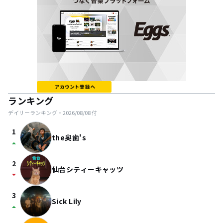
ランキング
デイリーランキング・
2026/08/08
付
1
the奥歯's
arrow_drop_up
2
仙台シティーキャッツ
arrow_drop_down
3
Sick Lily
arrow_drop_up