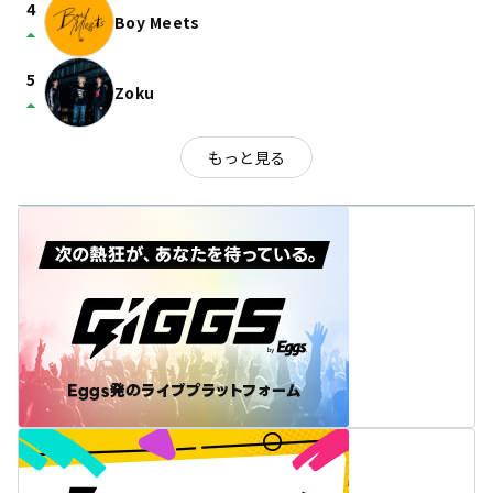
4
Boy Meets
arrow_drop_up
5
Zoku
arrow_drop_up
もっと見る