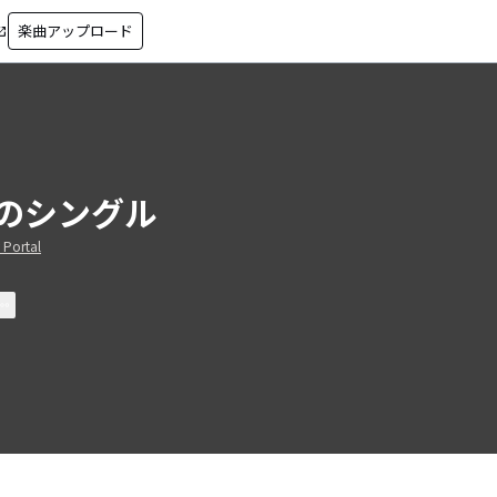
楽曲アップロード
in_new
のシングル
 Portal