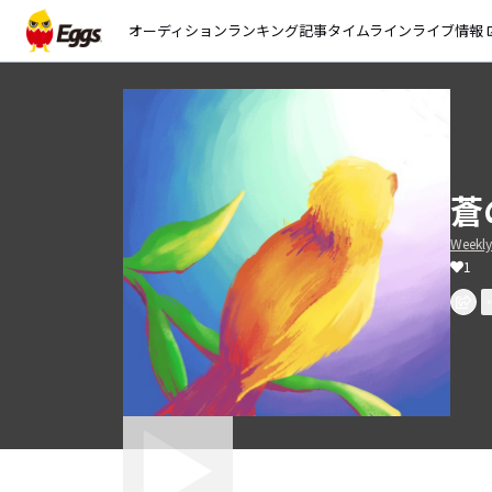
オーディション
ランキング
記事
タイムライン
ライブ情報
open_
蒼
Weekly
1