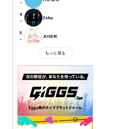
arrow_drop_up
4
Zoku
arrow_drop_up
5
JUGEM.
arrow_drop_up
もっと見る