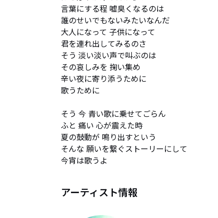
言葉にする程 嘘臭くなるのは

誰のせいでもないみたいなんだ

大人になって 子供になって

君を連れ出してみるのさ

そう 淡い淡い声で叫ぶのは

その哀しみを 掬い集め

辛い夜に寄り添うために

歌うために

そう 今 青い歌に乗せてごらん

ふと 痛い 心が震えた時

夏の鼓動が 鳴り出すという

そんな 願いを繋ぐストーリーにして

今宵は歌うよ
アーティスト情報