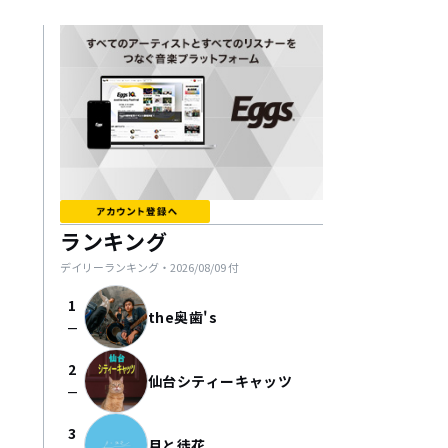
ランキング
デイリーランキング・
2026/08/09
付
1
the奥歯's
check_indeterminate_small
2
仙台シティーキャッツ
check_indeterminate_small
3
月と徒花