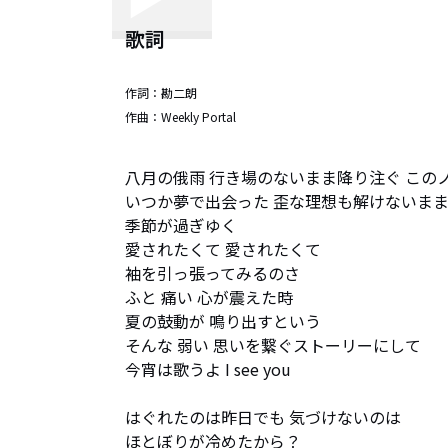
歌詞
作詞：
勘二朗
作曲：
Weekly Portal
八月の俄雨 行き場のないまま降り注ぐ このノ
いつか夢で出会った 歪な理想も解けないまま
季節が過ぎゆく

愛されたくて 愛されたくて

袖を引っ張ってみるのさ

ふと 痛い 心が震えた時

夏の鼓動が 鳴り出すという

そんな 弱い 思いを繋ぐストーリーにして

今宵は歌うよ I see you

はぐれたのは昨日でも 気づけないのは

ほとぼりが冷めたから？
