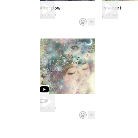
Afterglow
innocent
postman
postman
正夢
postman