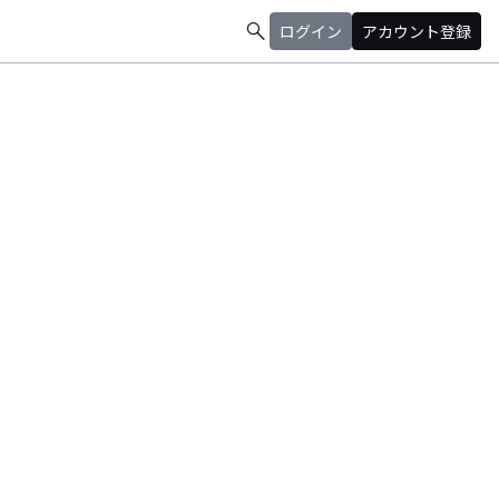
search
ログイン
アカウント登録
指示を集めている。
 (スタジオ スロビング)」を立ち上げる等、精力的に活動中。