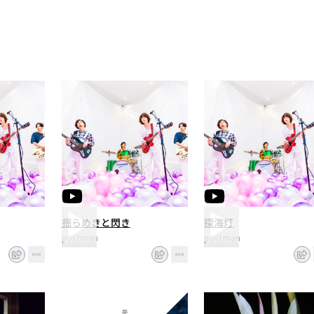
も成長が期待されているバンドである。
揺らめきと閃き
探海灯
postman
postman