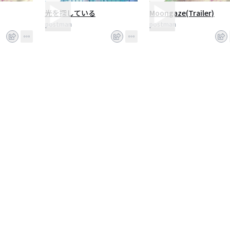
光を探している
Moongaze(Trailer)
postman
postman