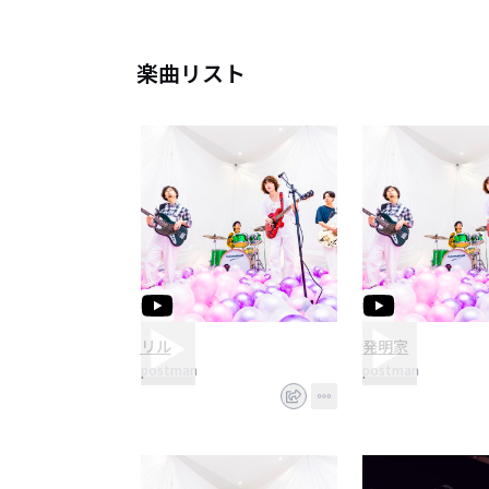
名古屋のライブハウスシーンで最
楽曲リスト
リル
発明家
postman
postman