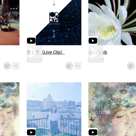
夢と夢（Live Clip）
(A) throb
postman
postman