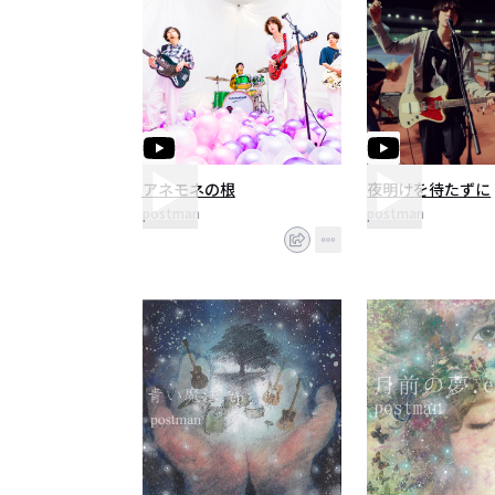
アネモネの根
夜明けを待たずに
postman
postman