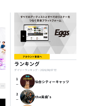
ランキング
デイリーランキング・
2026/08/07
付
1
仙台シティーキャッツ
check_indeterminate_small
2
the奥歯's
check_indeterminate_small