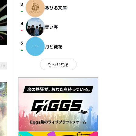
3
あひる文庫
arrow_drop_up
4
青い春
arrow_drop_down
5
月と徒花
arrow_drop_up
もっと見る