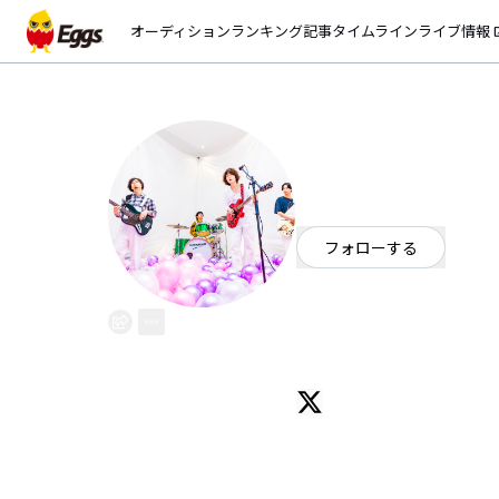
オーディション
ランキング
記事
タイムライン
ライブ情報
open_
postman
EggsID：
postman_skks
3,111
フォロワー
フォローする
愛知県
ロック
/
ギターロック
OFFICIAL WEBSITE
愛知県を拠点に活動中の4ピースバン
名古屋を拠点とし、地元の少年野
「届ける」をコンセプトに活動中
寺本（Vo.Gt）が奏でるキャ
2020年7月には1st full al
2022年3月にBa,浅井洸亮が加