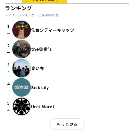
ランキング
デイリーランキング・
2026/08/06
付
1
仙台シティーキャッツ
check_indeterminate_small
2
the奥歯's
check_indeterminate_small
3
青い春
arrow_drop_up
4
Sick Lily
check_indeterminate_small
5
Unti Morel
arrow_drop_up
もっと見る