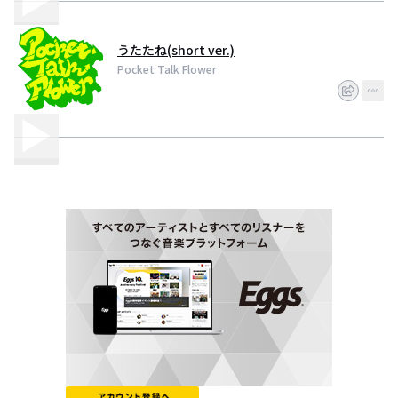
うたたね(short ver.)
Pocket Talk Flower