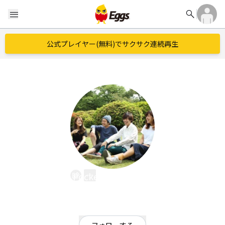
search
menu
公式プレイヤー(無料)でサクサク連続再生
Pocket Talk Flower
EggsID：
potaufew124
23
フォロワー