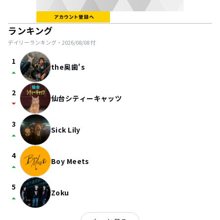
ランキング
デイリーランキング・
2026/08/08
付
1
the奥歯's
arrow_drop_up
2
仙台シティーキャッツ
arrow_drop_down
3
Sick Lily
arrow_drop_up
4
Boy Meets
arrow_drop_up
5
Zoku
arrow_drop_up