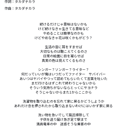
作詞：
タカダチカラ
作曲：
タカダチカラ
続けるだけじゃ意味はないかも

けど続けなきゃ生きてる意味など

やめることは簡単なのかも

けどやめなきゃ花は咲くかもがどう？

生活の音に耳をすませば

大切なものは聴こえてくるのさ

日常の絵面に目を凝らせば

真実の色は見えてくるものさ

シンガー？ソンガー？ライター？

何だっていいが俺はいつだってファイター　サバイバー

あいつはヤバイやつって認めてもらいたくて言葉を吐いた

まだ行けるはずこれで終わりじゃないから

そういう気持ちがないならとっくにサヨナラ

そうじゃないからまた1からここから

洗濯物を取り込むのを忘れて家に戻るかどうしようか

あれだけ念を押されたから取り込まないわけにはいかず家に戻る

洗い物を急いでして風呂掃除して

子供を送り届け急ぎ足で駅まで

満員電車の中　迷惑そうな乗客の中
