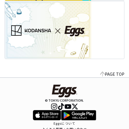
PAGE TOP
© TOKYU CORPORATION.
Eggsについて