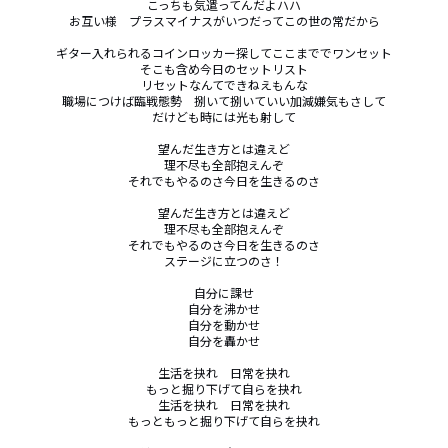
こっちも気遣ってんだよハハ

お互い様　プラスマイナスがいつだってこの世の常だから

ギター入れられるコインロッカー探してここまででワンセット

そこも含め今日のセットリスト

リセットなんてできねえもんな

職場につけば臨戦態勢　捌いて捌いていい加減嫌気もさして

だけども時には光も射して

望んだ生き方とは違えど

理不尽も全部抱えんぞ

それでもやるのさ今日を生きるのさ

望んだ生き方とは違えど

理不尽も全部抱えんぞ

それでもやるのさ今日を生きるのさ

ステージに立つのさ！

自分に課せ

自分を沸かせ

自分を動かせ

自分を轟かせ

生活を抉れ　日常を抉れ

もっと掘り下げて自らを抉れ

生活を抉れ　日常を抉れ

もっともっと掘り下げて自らを抉れ
