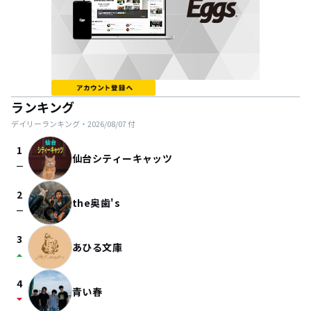
ランキング
デイリーランキング・
2026/08/07
付
1
仙台シティーキャッツ
check_indeterminate_small
2
the奥歯's
check_indeterminate_small
3
あひる文庫
arrow_drop_up
4
青い春
arrow_drop_down