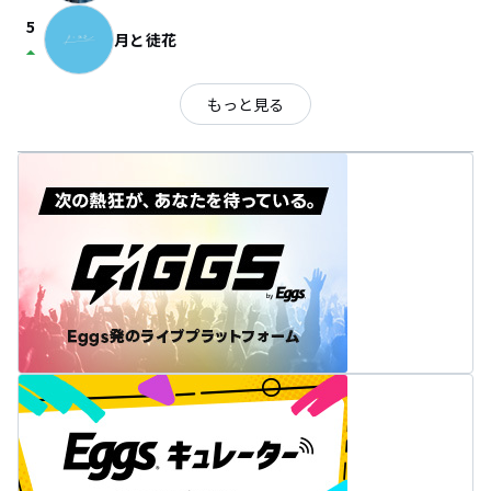
5
月と徒花
arrow_drop_up
もっと見る