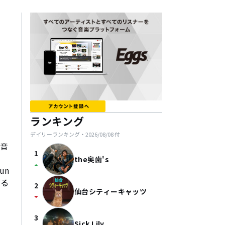
ランキング
デイリーランキング・
2026/08/08
付
よ音
1
the奥歯's
arrow_drop_up
un
える
2
仙台シティーキャッツ
arrow_drop_down
3
Sick Lily