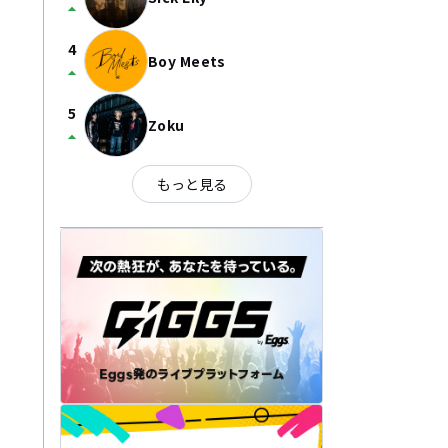
arrow_drop_up
4
Boy Meets
arrow_drop_up
5
Zoku
arrow_drop_up
もっと見る