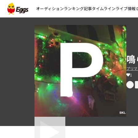
オーディション
ランキング
記事
タイムライン
ライブ情報
open_
鳴
プリマ
1