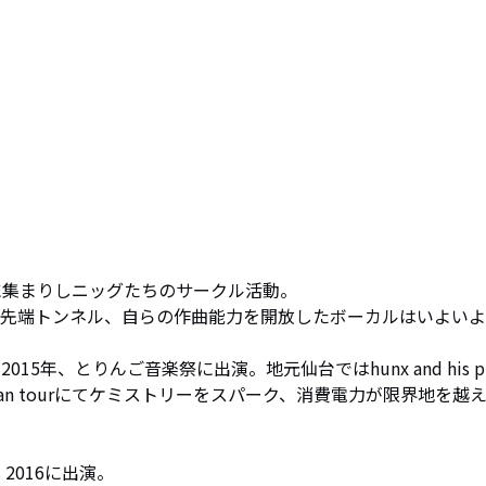
に集まりしニッグたちのサークル活動。

れた最先端トンネル、自らの作曲能力を開放したボーカルはいよい
15年、とりんご音楽祭に出演。地元仙台ではhunx and his p
どのjapan tourにてケミストリーをスパーク、消費電力が限界地を越
es 2016に出演。
