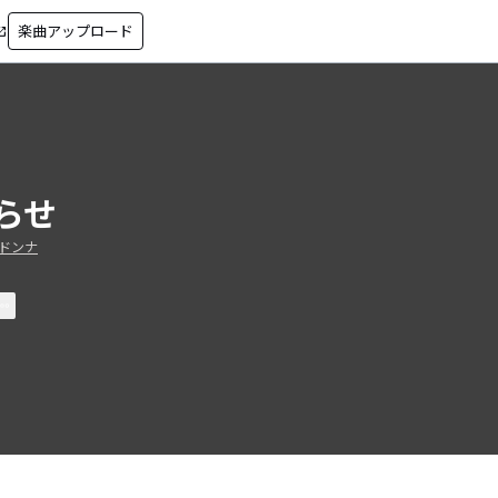
楽曲アップロード
in_new
らせ
ドンナ