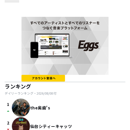
ランキング
デイリーランキング・
2026/08/08
付
1
the奥歯's
arrow_drop_up
2
仙台シティーキャッツ
arrow_drop_down