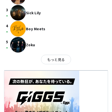
3
Sick Lily
arrow_drop_up
4
Boy Meets
arrow_drop_up
5
Zoku
arrow_drop_up
もっと見る