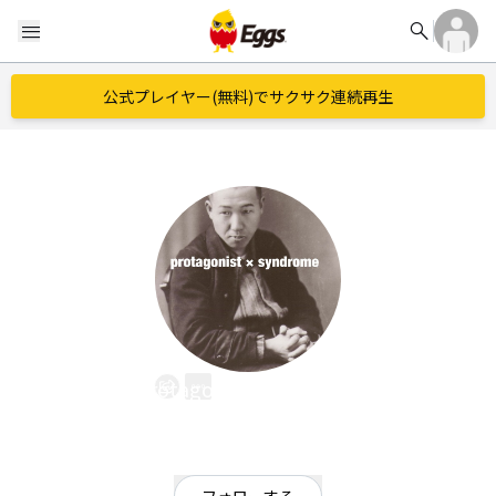
search
menu
公式プレイヤー(無料)でサクサク連続再生
protagonist×syndrome
EggsID：
protagonist
1
フォロワー