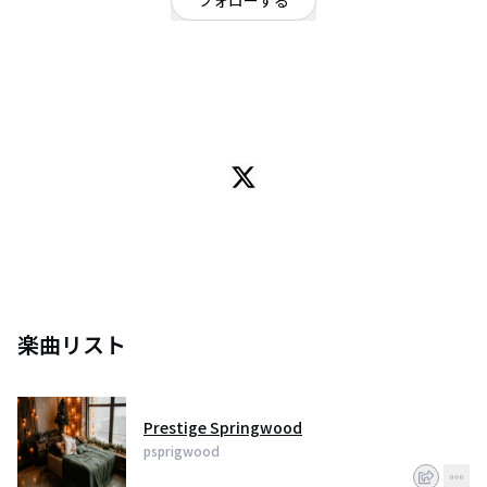
フォローする
栃木県
ダンス・エレクトロ
/
ジャズ
OFFICIAL WEBSITE
Prestige Springwood is a new apartment place in Devanahalli, Bangalore. It
has nice homes that are not too small or too big, kind of between 1600
and 1900 sq ft. It’s near the airport and many new roads and buildings are
coming up there, so it feels like a good place to stay long time.
楽曲リスト
Prestige Springwood
psprigwood