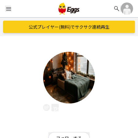
search
menu
公式プレイヤー(無料)でサクサク連続再生
psprigwood
EggsID：
psprngwood
0
フォロワー