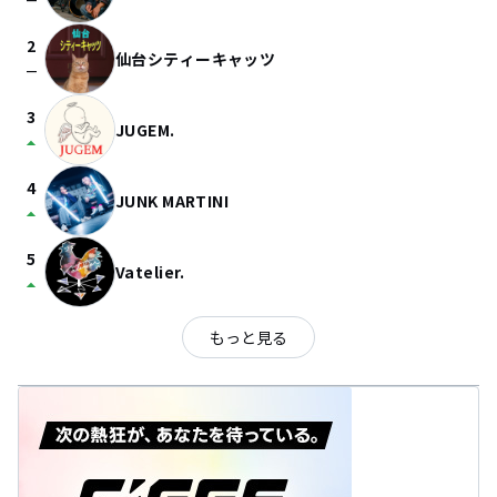
check_indeterminate_small
2
仙台シティーキャッツ
check_indeterminate_small
3
JUGEM.
arrow_drop_up
4
JUNK MARTINI
arrow_drop_up
5
Vatelier.
arrow_drop_up
もっと見る