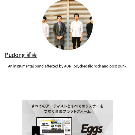
Pudong 浦東
An instrumental band affected by AOR, psychedelic rock and post punk.