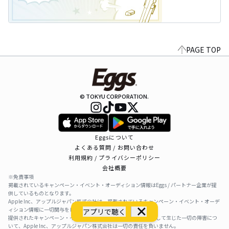
PAGE TOP
© TOKYU CORPORATION.
Eggsについて
よくある質問 / お問い合わせ
利用規約 / プライバシーポリシー
会社概要
※免責事項
掲載されているキャンペーン・イベント・オーディション情報はEggs / パートナー企業が提
供しているものとなります。
Apple Inc、アップルジャパン株式会社は、掲載されているキャンペーン・イベント・オーデ
ィション情報に一切関与をしておりません。
アプリで聴く
提供されたキャンペーン・イベント・オーディション情報を利用して生じた一切の障害につ
いて、Apple Inc、アップルジャパン株式会社は一切の責任を負いません。