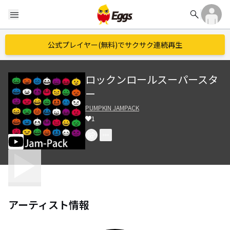
search
menu
公式プレイヤー(無料)でサクサク連続再生
ロックンロールスーパースタ
ー
PUMPKIN JAMPACK
1
アーティスト情報