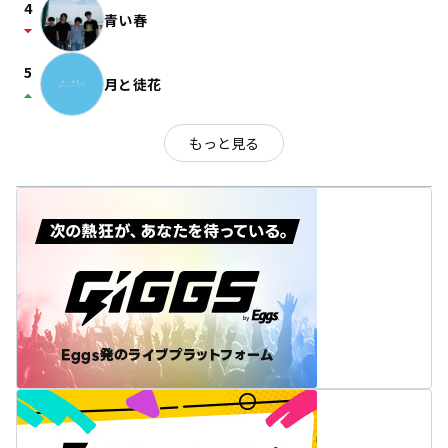
4
青い春
arrow_drop_down
5
月と徒花
arrow_drop_up
もっと見る