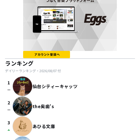
ランキング
デイリーランキング・
2026/08/07
付
1
仙台シティーキャッツ
check_indeterminate_small
2
the奥歯's
check_indeterminate_small
3
あひる文庫
arrow_drop_up