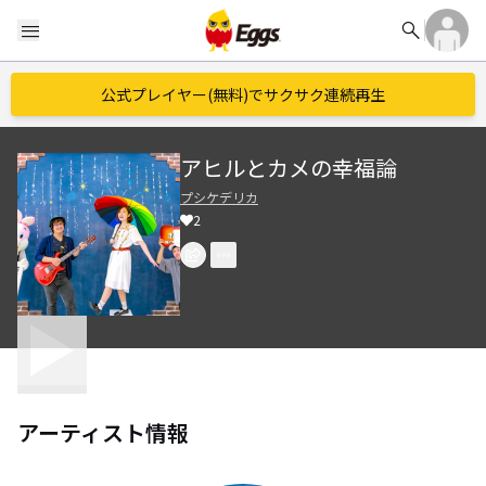
search
menu
公式プレイヤー(無料)でサクサク連続再生
アヒルとカメの幸福論
プシケデリカ
2
アーティスト情報