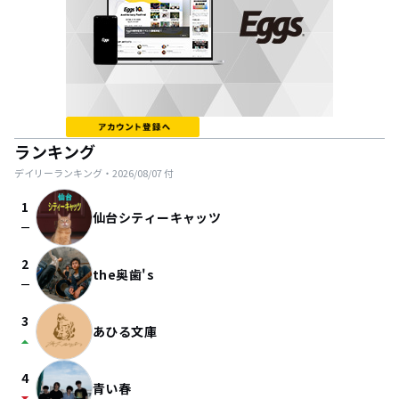
ランキング
デイリーランキング・
2026/08/07
付
1
仙台シティーキャッツ
check_indeterminate_small
2
the奥歯's
check_indeterminate_small
3
あひる文庫
arrow_drop_up
4
青い春