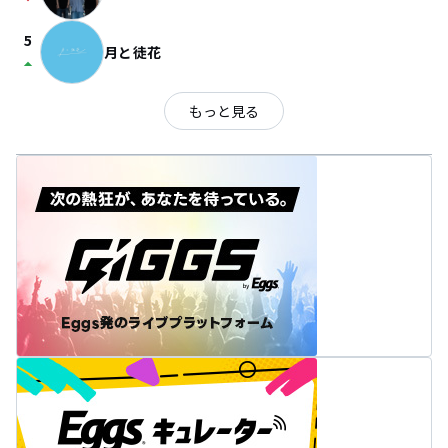
arrow_drop_down
5
月と徒花
arrow_drop_up
もっと見る