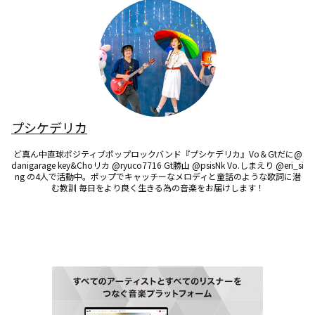
プシケデリカ
ど真ん中直球ポジティブポップロックバンド『プシケデリカ』Vo＆Gtだに@
danigarage key&Choリカ @ryuco7716 Gt勝山 @psisNk Vo.しまえり @eri_si
ng の4人で活動中。ポップでキャッチーなメロディと童話のような歌詞に潜
む教訓 毎日をより良く生きる為の音楽をお届けします！