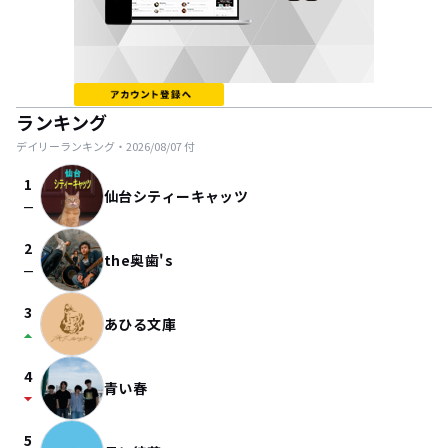
ランキング
デイリーランキング・
2026/08/07
付
1
仙台シティーキャッツ
check_indeterminate_small
2
the奥歯's
check_indeterminate_small
3
あひる文庫
arrow_drop_up
4
青い春
arrow_drop_down
5