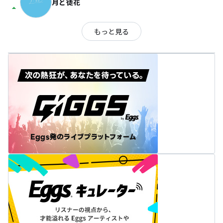
月と徒花
arrow_drop_up
もっと見る