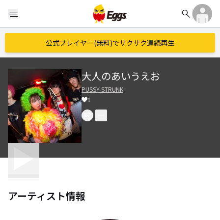
search
menu
公式プレイヤー(無料)でサクサク連続再生
大人のあいうえお
PUSSY-STRUNK
1
アーティスト情報