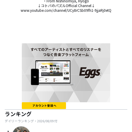
・From Nishinomiya, Hyogo

↓コトバのパズルOfficial Channel↓

www.youtube.com/channel/UCy8rCSb09fh1-9jjaRj0etQ
ランキング
デイリーランキング・
2026/08/09
付