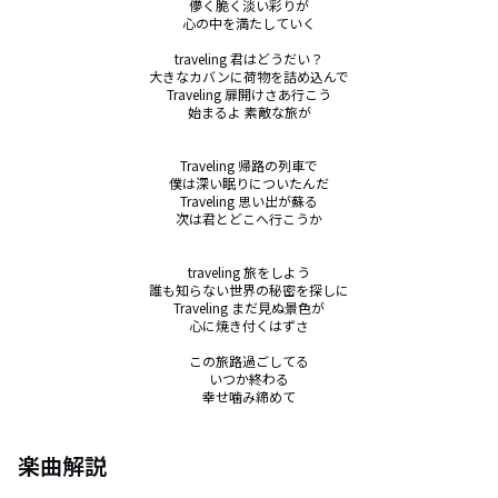
儚く脆く淡い彩りが

心の中を満たしていく

traveling 君はどうだい？

大きなカバンに荷物を詰め込んで

Traveling 扉開けさあ行こう

始まるよ 素敵な旅が

Traveling 帰路の列車で

僕は深い眠りについたんだ

Traveling 思い出が蘇る

次は君とどこへ行こうか

traveling 旅をしよう

誰も知らない世界の秘密を探しに

Traveling まだ見ぬ景色が

心に焼き付くはずさ

この旅路過ごしてる

いつか終わる

幸せ噛み締めて
楽曲解説