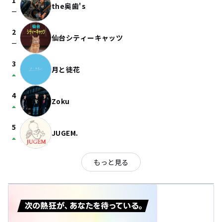
1
the奥歯's
check_indeterminate_small
2
仙台シティーキャッツ
check_indeterminate_small
3
月と徒花
arrow_drop_up
4
Zoku
arrow_drop_up
5
JUGEM.
arrow_drop_up
もっと見る