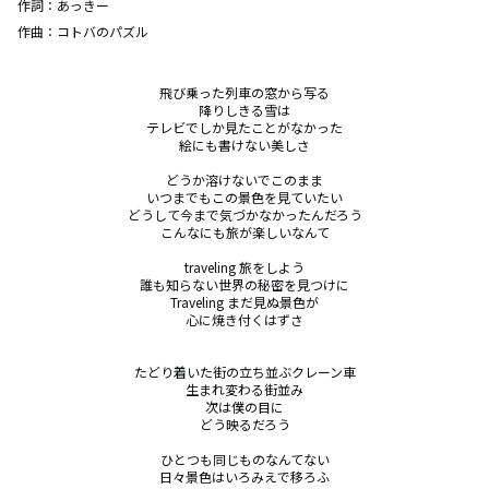
作詞：
あっきー
作曲：
コトバのパズル
飛び乗った列車の窓から写る

降りしきる雪は

テレビでしか見たことがなかった

絵にも書けない美しさ

どうか溶けないでこのまま

いつまでもこの景色を見ていたい

どうして今まで気づかなかったんだろう

こんなにも旅が楽しいなんて

traveling 旅をしよう

誰も知らない世界の秘密を見つけに

Traveling まだ見ぬ景色が

心に焼き付くはずさ

たどり着いた街の立ち並ぶクレーン車

生まれ変わる街並み

次は僕の目に

どう映るだろう

ひとつも同じものなんてない

日々景色はいろみえで移ろふ
