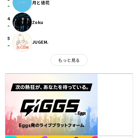
月と徒花
arrow_drop_up
4
Zoku
arrow_drop_up
5
JUGEM.
arrow_drop_up
もっと見る