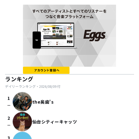
ランキング
デイリーランキング・
2026/08/09
付
1
the奥歯's
check_indeterminate_small
2
仙台シティーキャッツ
check_indeterminate_small
3