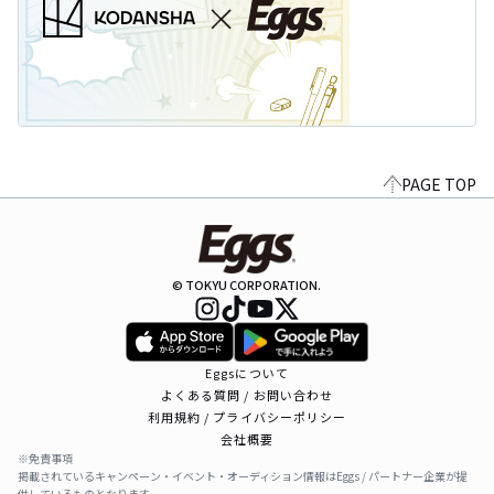
PAGE TOP
© TOKYU CORPORATION.
Eggsについて
よくある質問 / お問い合わせ
利用規約 / プライバシーポリシー
会社概要
※免責事項
掲載されているキャンペーン・イベント・オーディション情報はEggs / パートナー企業が提
供しているものとなります。