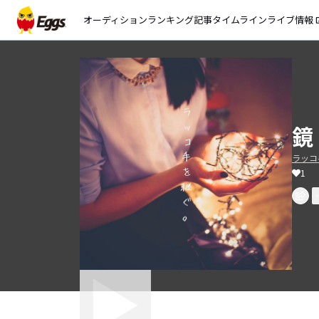
オーディション
ランキング
記事
タイムライン
ライブ情報
open_
鏡
ラッコ
1