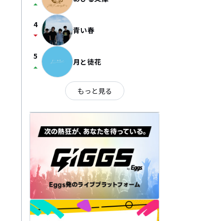
arrow_drop_up
4
青い春
arrow_drop_down
5
月と徒花
arrow_drop_up
もっと見る