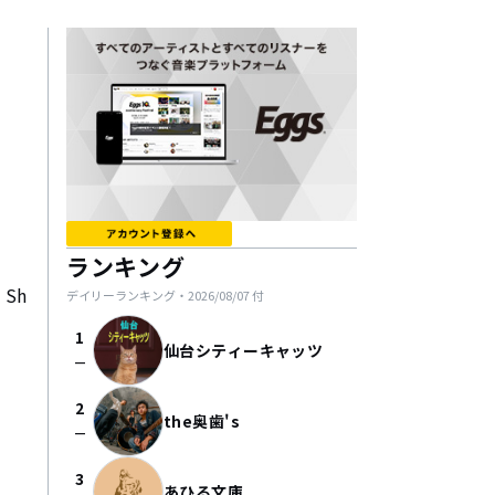
ランキング
Sh
デイリーランキング・
2026/08/07
付
1
仙台シティーキャッツ
check_indeterminate_small
2
the奥歯's
check_indeterminate_small
3
あひる文庫