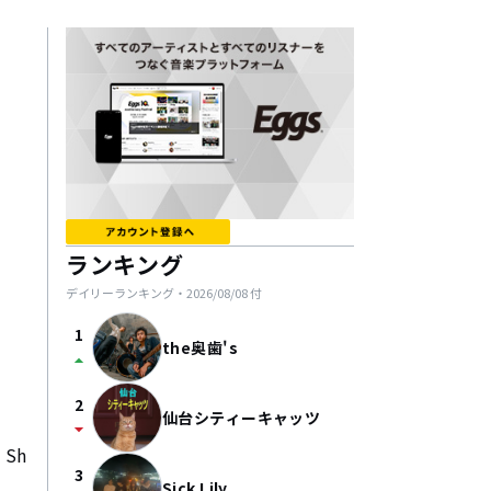
ランキング
デイリーランキング・
2026/08/08
付
1
the奥歯's
arrow_drop_up
2
仙台シティーキャッツ
arrow_drop_down
Sh
3
Sick Lily