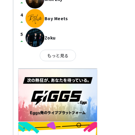
arrow_drop_up
4
Boy Meets
arrow_drop_up
5
Zoku
arrow_drop_up
もっと見る