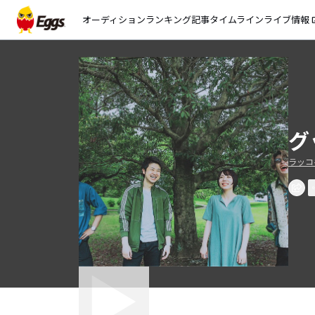
オーディション
ランキング
記事
タイムライン
ライブ情報
open_
グ
ラッコ