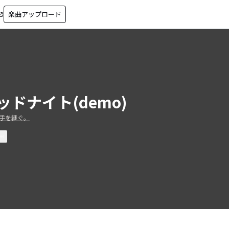
楽曲アップロード
in_new
ッドナイト(demo)
手を継ぐ。